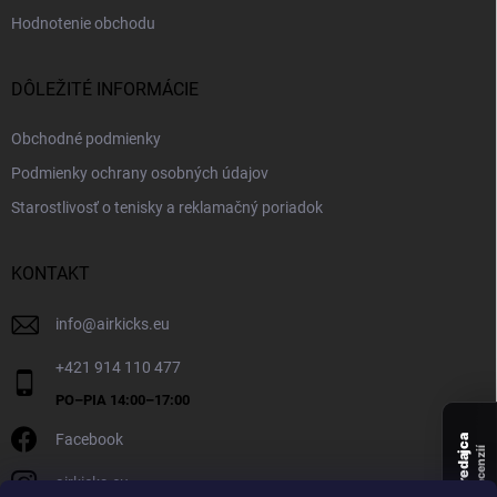
Hodnotenie obchodu
DÔLEŽITÉ INFORMÁCIE
Obchodné podmienky
Podmienky ochrany osobných údajov
Starostlivosť o tenisky a reklamačný poriadok
KONTAKT
info
@
airkicks.eu
+421 914 110 477
Facebook
Overený predajca
recenzií
airkicks.eu