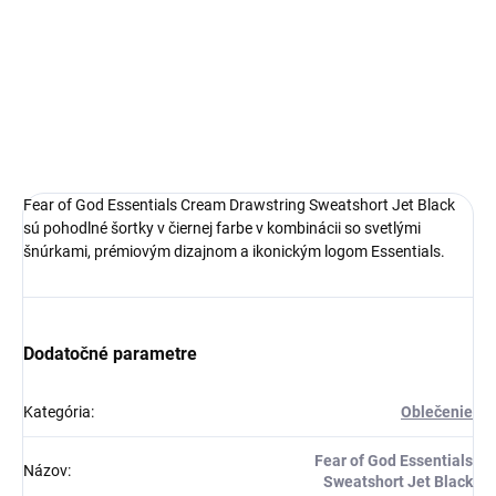
Prémiový materiál
Štýl a pohodlie
Ideálna veľkosť o čislo menšia
DETAILNÉ INFORMÁCIE
Fear of God Essentials Cream Drawstring Sweatshort Jet Black
sú pohodlné šortky v čiernej farbe v kombinácii so svetlými
šnúrkami, prémiovým dizajnom a ikonickým logom Essentials.
Získaj zľavu 5 €!
Dodatočné parametre
Kategória
:
Oblečenie
Fear of God Essentials
Názov
:
Sweatshort Jet Black