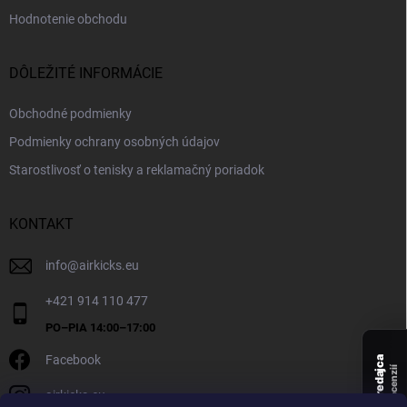
Hodnotenie obchodu
DÔLEŽITÉ INFORMÁCIE
Obchodné podmienky
Podmienky ochrany osobných údajov
Starostlivosť o tenisky a reklamačný poriadok
KONTAKT
info
@
airkicks.eu
+421 914 110 477
Facebook
Overený predajca
recenzií
airkicks.eu