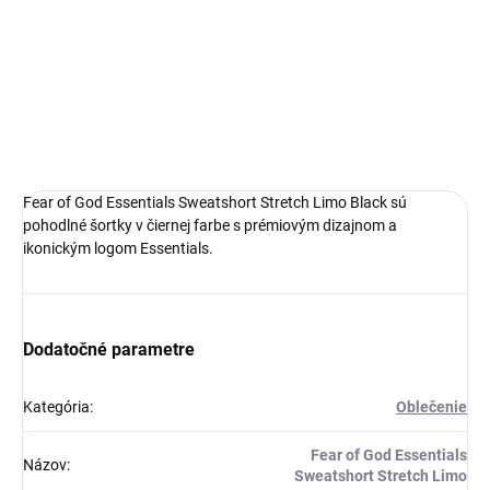
Prémiový materiál
Štýl a pohodlie
Ideálna veľkosť o čislo menšia
DETAILNÉ INFORMÁCIE
Fear of God Essentials Sweatshort Stretch Limo Black sú
pohodlné šortky v čiernej farbe s prémiovým dizajnom a
ikonickým logom Essentials.
Dodatočné parametre
Kategória
:
Oblečenie
Fear of God Essentials
Názov
:
Sweatshort Stretch Limo