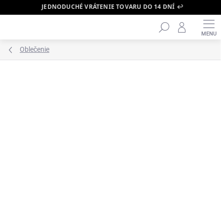
JEDNODUCHÉ VRÁTENIE TOVARU DO 14 DNÍ ↩️
Hľadať
Prejsť
na
obsah
Oblečenie
ZNAČKA:
FEAR OF GOD ESSENTIALS