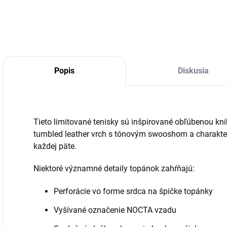
DETA
Popis
Diskusia
Tieto limitované tenisky sú inšpirované obľúbenou kni
tumbled leather vrch s tónovým swooshom a charakter
každej päte.
Niektoré významné detaily topánok zahŕňajú:
Perforácie vo forme srdca na špičke topánky
Vyšívané označenie NOCTA vzadu