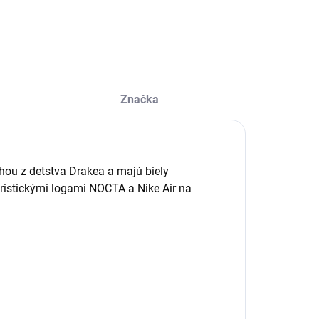
ILNÉ INFORMÁCIE
Značka
hou z detstva Drakea a majú biely
istickými logami NOCTA a Nike Air na