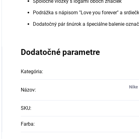
Spoločné vložky s logami oboch značiek
Podrážka s nápisom "Love you forever" a srdieč
Dodatočný pár šnúrok a špeciálne balenie ozna
Dodatočné parametre
Kategória
:
Nike
Názov
:
SKU
:
Farba
: