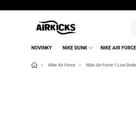
Prejsť
na
obsah
NOVINKY
NIKE DUNK
NIKE AIR FORC
Domov
Nike Air Force
Nike Air Force 1 Low Dra
B
o
č
n
ý
p
a
n
e