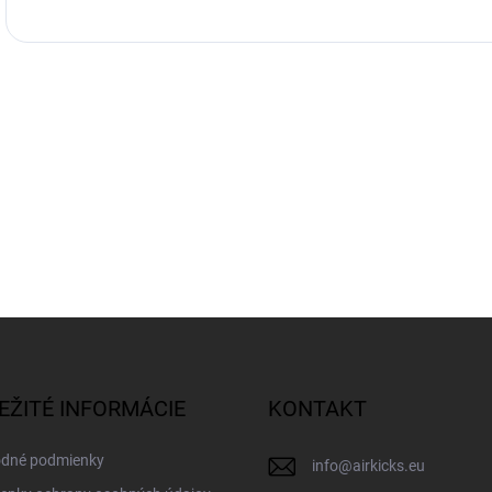
EŽITÉ INFORMÁCIE
KONTAKT
dné podmienky
info
@
airkicks.eu