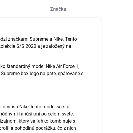
Značka
edzi značkami Supreme a Nike. Tento
olekcie S/S 2020 a je založený na
ko štandardný model Nike Air Force 1,
é Supreme box logo na päte, spárované s
očnosti Nike, tento model sa stal
módnymi fanúšikmi po celom svete.
izajnom, ktorý sa ľahko kombinuje s
profil a pohodlnú podrážku, čo z nich