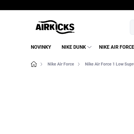
Prejsť
na
obsah
NOVINKY
NIKE DUNK
NIKE AIR FORC
Domov
Nike Air Force
Nike Air Force 1 Low Sup
B
o
č
n
ý
p
a
n
e