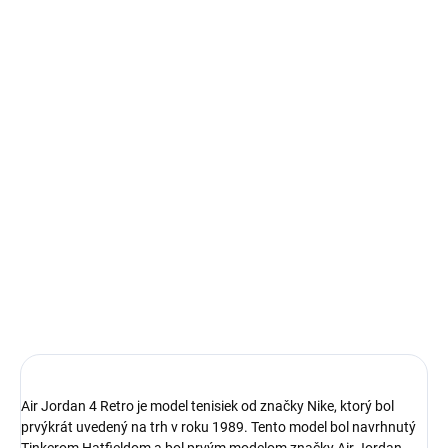
Autenticita a kontrola kvality pri každom páre.
14 dní na vrátenie a výmenu
Bezproblémové a rýchle vybavenie vrátenia alebo výmeny
veľkosti.
Ikonické Air Jordan 4
limitovaná edícia tenisiek
technológia Nike Air™ s logom Jumpman
pohodlná obuv pre každú príležitosť
Obvyklá veľkosť, ktorú bežne nosíš
DETAILNÉ INFORMÁCIE
Air Jordan 4 Retro je model tenisiek od značky Nike, ktorý bol
prvýkrát uvedený na trh v roku 1989. Tento model bol navrhnutý