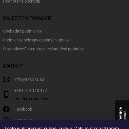
Hodnotenie obchodu
DÔLEŽITÉ INFORMÁCIE
Obchodné podmienky
Podmienky ochrany osobných údajov
Starostlivosť o tenisky a reklamačný poriadok
KONTAKT
info
@
airkicks.eu
+421 914 110 477
Facebook
Overený predajca
recenzií
airkicks.eu
135
Tento web používa súbory cookie. Ďalším prechádzaním