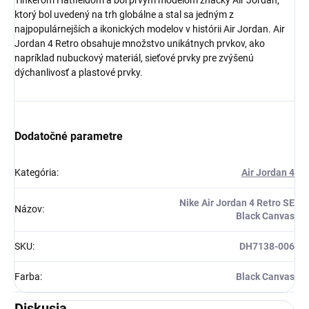
Tinkerom Hatfieldom a bol prvým modelom značky Air Jordan,
ktorý bol uvedený na trh globálne
a stal sa jedným z
najpopulárnejších a ikonických modelov v histórii Air Jordan.
Air
Získaj zľavu 5 €!
Jordan 4 Retro obsahuje množstvo unikátnych prvkov, ako
napríklad nubuckový materiál, sieťové prvky pre zvýšenú
dýchanlivosť a plastové prvky.
Dodatočné parametre
Kategória
:
Air Jordan 4
Nike Air Jordan 4 Retro SE
Názov
:
Black Canvas
SKU
:
DH7138-006
Farba
:
Black Canvas
Diskusia