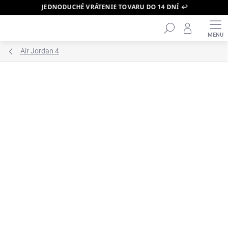
JEDNODUCHÉ VRÁTENIE TOVARU DO 14 DNÍ ↩️
Hľadať
Prejsť
na
obsah
Air Jordan 4
ZNAČKA:
AIR JORDAN