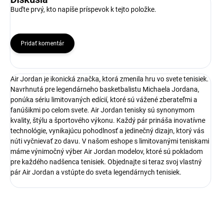
Buďte prvý, kto napíše príspevok k tejto položke.
Pridať komentár
Air Jordan je ikonická značka, ktorá zmenila hru vo svete tenisiek.
Navrhnutá pre legendárneho basketbalistu Michaela Jordana,
ponúka sériu limitovaných edícií, ktoré sú vážené zberateľmi a
fanúšikmi po celom svete. Air Jordan tenisky sú synonymom
kvality, štýlu a športového výkonu. Každý pár prináša inovatívne
technológie, vynikajúcu pohodlnosť a jedinečný dizajn, ktorý vás
núti vyčnievať zo davu. V našom eshope s limitovanými teniskami
máme výnimočný výber Air Jordan modelov, ktoré sú pokladom
pre každého nadšenca tenisiek. Objednajte si teraz svoj vlastný
pár Air Jordan a vstúpte do sveta legendárnych tenisiek.