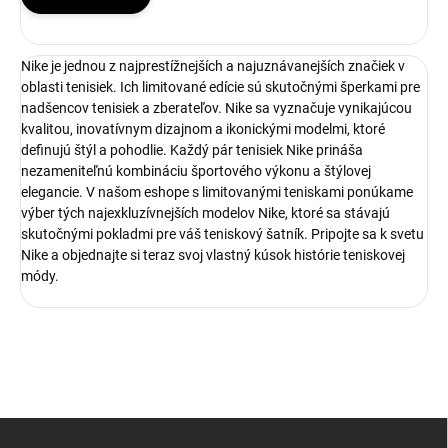
Nike je jednou z najprestížnejších a najuznávanejších značiek v
oblasti tenisiek. Ich limitované edície sú skutočnými šperkami pre
nadšencov tenisiek a zberateľov. Nike sa vyznačuje vynikajúcou
kvalitou, inovatívnym dizajnom a ikonickými modelmi, ktoré
definujú štýl a pohodlie. Každý pár tenisiek Nike prináša
nezameniteľnú kombináciu športového výkonu a štýlovej
elegancie. V našom eshope s limitovanými teniskami ponúkame
výber tých najexkluzívnejších modelov Nike, ktoré sa stávajú
skutočnými pokladmi pre váš teniskový šatník. Pripojte sa k svetu
Nike a objednajte si teraz svoj vlastný kúsok histórie teniskovej
módy.
Z