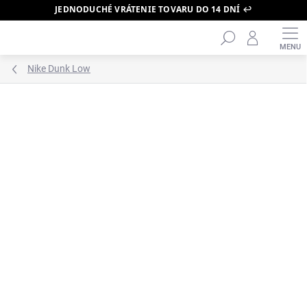
JEDNODUCHÉ VRÁTENIE TOVARU DO 14 DNÍ ↩️
Hľadať
Prejsť
na
obsah
Nike Dunk Low
ZNAČKA:
NIKE
PRÁVE DORAZILO