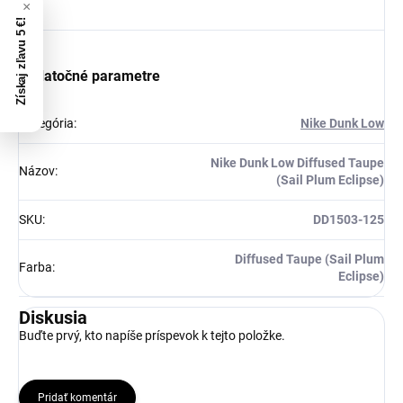
Získaj zľavu 5 €!
Dodatočné parametre
Kategória
:
Nike Dunk Low
Nike Dunk Low Diffused Taupe
Názov
:
(Sail Plum Eclipse)
SKU
:
DD1503-125
Diffused Taupe (Sail Plum
Farba
:
Eclipse)
Diskusia
Buďte prvý, kto napíše príspevok k tejto položke.
Pridať komentár