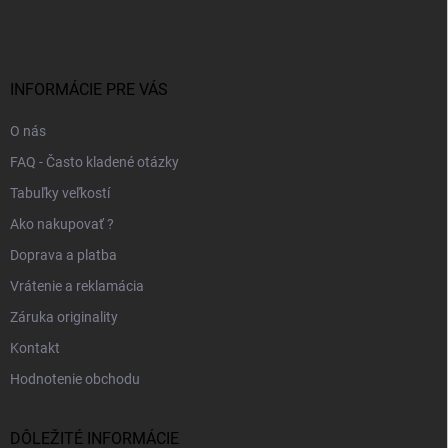
á
p
ä
t
i
INFORMÁCIE PRE VÁS
e
O nás
FAQ - Často kladené otázky
Tabuľky veľkostí
Ako nakupovať ?
Doprava a platba
Vrátenie a reklamácia
Záruka originality
Kontakt
Hodnotenie obchodu
DÔLEŽITÉ INFORMÁCIE