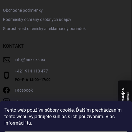
Obchodné podmienky
Podmienky ochrany osobných údajov
Starostlivosť o tenisky a reklamačný poriadok
KONTAKT
info
@
airkicks.eu
+421 914 110 477
Facebook
Overený predajca
recenzií
airkicks.eu
136
Tento web používa súbory cookie. Ďalším prechádzaním
★ ·
tohto webu vyjadrujete súhlas s ich používaním. Viac
5,0
informácií
tu
.
★