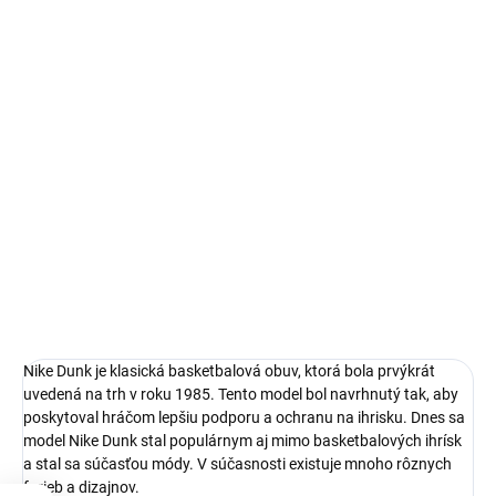
14 dní na vrátenie a výmenu
Bezproblémové a rýchle vybavenie vrátenia alebo výmeny
veľkosti.
Nike Dunk
limitovaná edícia tenisiek
technológia Nike Air™
pohodlná obuv pre každú príležitosť
Obvyklá veľkosť, ktorú bežne nosíš
DETAILNÉ INFORMÁCIE
Nike Dunk je klasická basketbalová obuv, ktorá bola prvýkrát
uvedená na trh v roku 1985. Tento model bol navrhnutý tak, aby
poskytoval hráčom lepšiu podporu a ochranu na ihrisku. Dnes sa
model Nike Dunk stal populárnym aj mimo basketbalových ihrísk
a stal sa súčasťou módy. V súčasnosti existuje mnoho rôznych
farieb a dizajnov.