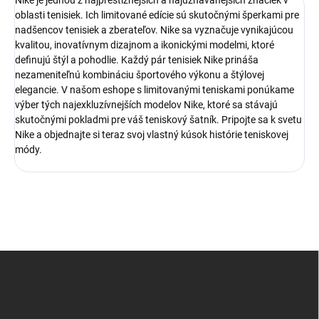
Nike je jednou z najprestížnejších a najuznávanejších značiek v
oblasti tenisiek. Ich limitované edície sú skutočnými šperkami pre
nadšencov tenisiek a zberateľov. Nike sa vyznačuje vynikajúcou
kvalitou, inovatívnym dizajnom a ikonickými modelmi, ktoré
definujú štýl a pohodlie. Každý pár tenisiek Nike prináša
nezameniteľnú kombináciu športového výkonu a štýlovej
elegancie. V našom eshope s limitovanými teniskami ponúkame
výber tých najexkluzívnejších modelov Nike, ktoré sa stávajú
skutočnými pokladmi pre váš teniskový šatník. Pripojte sa k svetu
Nike a objednajte si teraz svoj vlastný kúsok histórie teniskovej
módy.
Z
á
p
ä