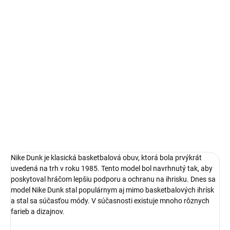
14 dní na vrátenie a výmenu
Bezproblémové a rýchle vybavenie vrátenia alebo výmeny
veľkosti.
Nike Dunk
limitovaná edícia tenisiek
technológia Nike Air™
pohodlná obuv pre každú príležitosť
Obvyklá veľkosť, ktorú bežne nosíš
DETAILNÉ INFORMÁCIE
Nike Dunk je klasická basketbalová obuv, ktorá bola prvýkrát
uvedená na trh v roku 1985. Tento model bol navrhnutý tak, aby
poskytoval hráčom lepšiu podporu a ochranu na ihrisku. Dnes sa
model Nike Dunk stal populárnym aj mimo basketbalových ihrísk
a stal sa súčasťou módy. V súčasnosti existuje mnoho rôznych
farieb a dizajnov.