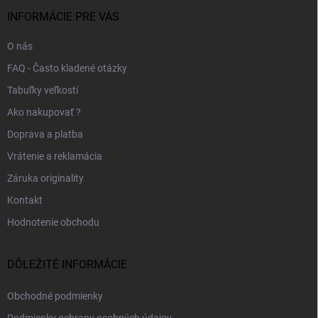
t
i
INFORMÁCIE PRE VÁS
e
O nás
FAQ - Často kladené otázky
Tabuľky veľkostí
Ako nakupovať ?
Doprava a platba
Vrátenie a reklamácia
Záruka originality
Kontakt
Hodnotenie obchodu
DÔLEŽITÉ INFORMÁCIE
Obchodné podmienky