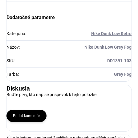
Získaj zľavu 5 €!
Dodatočné parametre
Kategória
:
Nike Dunk Low Retro
Názov
:
Nike Dunk Low Grey Fog
SKU
:
DD1391-103
Farba
:
Grey Fog
Diskusia
Buďte prvý, kto napíše príspevok k tejto položke.
Pridať komentár