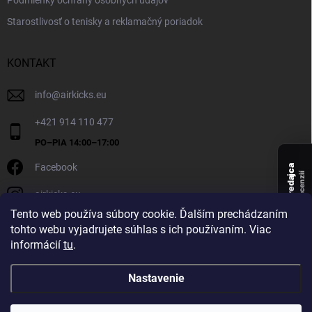
Podmienky ochrany osobných údajov
Starostlivosť o tenisky a reklamačný poriadok
KONTAKT
info
@
airkicks.eu
+421 914 110 477
Facebook
Overený predajca
recenzií
airkicks.eu
135
Tento web používa súbory cookie. Ďalším prechádzaním
★ ·
tohto webu vyjadrujete súhlas s ich používaním. Viac
5,0
informácií
tu
.
★
Nastavenie