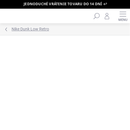
JEDNODUCHÉ VRÁTENIE TOVARU DO 14 DNÍ ↩️
Hľadať
Prejsť
na
obsah
Nike Dunk Low Retro
ZNAČKA:
NIKE