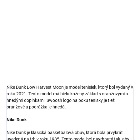
Bezproblémové a rýchle vybavenie vrátenia alebo výmeny
veľkosti.
Nike Dunk
limitovaná edícia tenisiek
technológia Nike Air™
pohodlná obuv pre každú príležitosť
Obvyklá veľkosť, ktorú bežne nosíš
DETAILNÉ INFORMÁCIE
Nike Dunk Low Harvest Moon je model tenisiek, ktorý bol vydaný v
roku 2021. Tento model má bielu kožený základ s oranžovými a
hnedými doplnkami. Swoosh logo na boku tenisky je tiež
oranžové a podrážka je hnedá.
Nike Dunk
Nike Dunk je klasická basketbalová obuv, ktorá bola prvýkrát
uvedená na trh v roku 1985. Tento model bol navrhnutý tak, aby