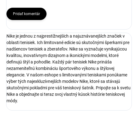
Pridať komentár
Nike je jednou z najprestížnejších a najuznávanejších značiek v
oblasti tenisiek. Ich limitované edície sú skutočnými šperkami pre
nadšencov tenisiek a zberateľov. Nike sa vyznačuje vynikajúcou
kvalitou, inovatívnym dizajnom a ikonickými modelmi, ktoré
definujú štýl a pohodlie. Každý pár tenisiek Nike prináša
nezameniteľnú kombináciu športového výkonu a štýlovej
elegancie. V našom eshope s limitovanými teniskami ponúkame
výber tých najexkluzívnejších modelov Nike, ktoré sa stávajú
skutočnými pokladmi pre váš teniskový šatník. Pripojte sa k svetu
Nike a objednajte si teraz svoj vlastný kúsok histórie teniskovej
módy.