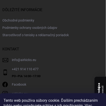
DÔLEŽITÉ INFORMÁCIE
Obchodné podmienky
Podmienky ochrany osobných údajov
Starostlivosť o tenisky a reklamačný poriadok
KONTAKT
info
@
airkicks.eu
+421 914 110 477
Facebook
Overený predajca
recenzií
airkicks.eu
135
Tento web používa súbory cookie. Ďalším prechádzaním
★ ·
tohto webu vyjadrujete súhlas s ich používaním. Viac