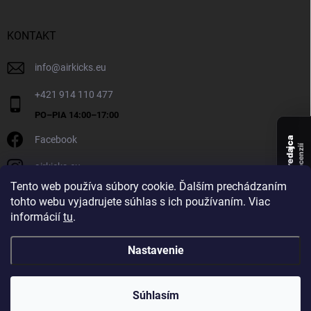
KONTAKT
info
@
airkicks.eu
+421 914 110 477
Facebook
Overený predajca
recenzií
airkicks.eu
135
Tento web používa súbory cookie. Ďalším prechádzaním
★ ·
tohto webu vyjadrujete súhlas s ich používaním. Viac
5,0
informácií
tu
.
★
Nastavenie
Copyright 2026
AirKicks
. Všetky práva vyhradené.
Súhlasím