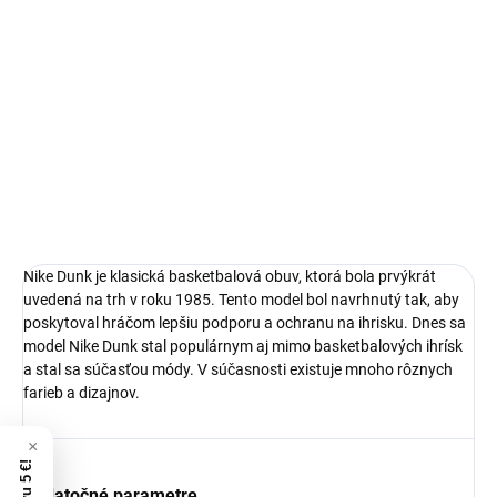
Nike Dunk
limitovaná edícia tenisiek
technológia Nike Air™
pohodlná obuv pre každú príležitosť
Obvyklá veľkosť, ktorú bežne nosíš
DETAILNÉ INFORMÁCIE
Nike Dunk je klasická basketbalová obuv, ktorá bola prvýkrát
uvedená na trh v roku 1985. Tento model bol navrhnutý tak, aby
poskytoval hráčom lepšiu podporu a ochranu na ihrisku. Dnes sa
model Nike Dunk stal populárnym aj mimo basketbalových ihrísk
a stal sa súčasťou módy. V súčasnosti existuje mnoho rôznych
farieb a dizajnov.
Dodatočné parametre