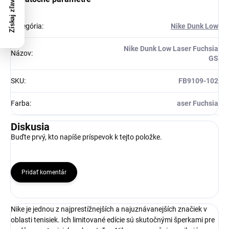
Získaj zľavu 5 €!
Kategória
:
Nike Dunk Low
Nike Dunk Low Laser Fuchsia
Názov
:
GS
SKU
:
FB9109-102
Farba
:
aser Fuchsia
Diskusia
Buďte prvý, kto napíše príspevok k tejto položke.
Pridať komentár
Nike je jednou z najprestížnejších a najuznávanejších značiek v
oblasti tenisiek. Ich limitované edície sú skutočnými šperkami pre