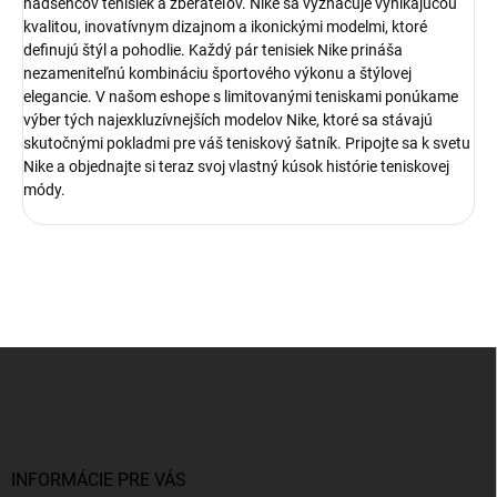
nadšencov tenisiek a zberateľov. Nike sa vyznačuje vynikajúcou
kvalitou, inovatívnym dizajnom a ikonickými modelmi, ktoré
definujú štýl a pohodlie. Každý pár tenisiek Nike prináša
nezameniteľnú kombináciu športového výkonu a štýlovej
elegancie. V našom eshope s limitovanými teniskami ponúkame
výber tých najexkluzívnejších modelov Nike, ktoré sa stávajú
skutočnými pokladmi pre váš teniskový šatník. Pripojte sa k svetu
Nike a objednajte si teraz svoj vlastný kúsok histórie teniskovej
módy.
Z
á
p
ä
t
i
INFORMÁCIE PRE VÁS