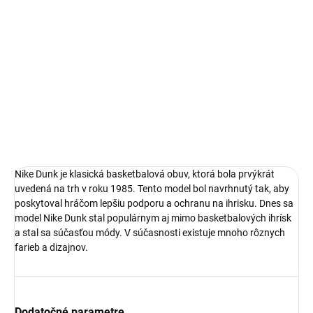
Nike Dunk
limitovaná edícia tenisiek
technológia Nike Air™
pohodlná obuv pre každú príležitosť
Obvyklá veľkosť, ktorú bežne nosíš
DETAILNÉ INFORMÁCIE
Nike Dunk je klasická basketbalová obuv, ktorá bola prvýkrát
uvedená na trh v roku 1985. Tento model bol navrhnutý tak, aby
poskytoval hráčom lepšiu podporu a ochranu na ihrisku. Dnes sa
model Nike Dunk stal populárnym aj mimo basketbalových ihrísk
a stal sa súčasťou módy. V súčasnosti existuje mnoho rôznych
farieb a dizajnov.
Dodatočné parametre