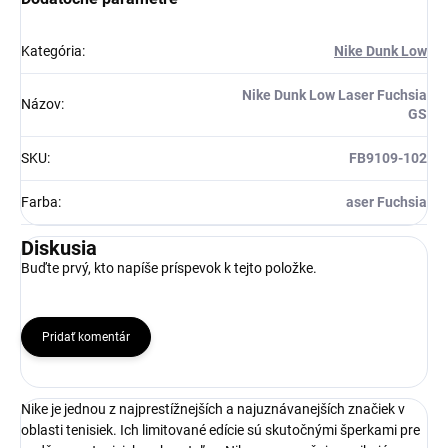
Získaj zľavu 5 €!
Kategória
:
Nike Dunk Low
Nike Dunk Low Laser Fuchsia
Názov
:
GS
SKU
:
FB9109-102
Farba
:
aser Fuchsia
Diskusia
Buďte prvý, kto napíše príspevok k tejto položke.
Pridať komentár
Nike je jednou z najprestížnejších a najuznávanejších značiek v
oblasti tenisiek. Ich limitované edície sú skutočnými šperkami pre