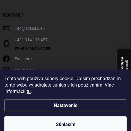
KONTAKT
info
@
airkicks.eu
+421 914 110 477
Facebook
Overený predajca
recenzií
airkicks.eu
135
Tento web používa súbory cookie. Ďalším prechádzaním
★ ·
tohto webu vyjadrujete súhlas s ich používaním. Viac
5,0
informácií
tu
.
★
Nastavenie
Copyright 2026
AirKicks
. Všetky práva vyhradené.
Súhlasím