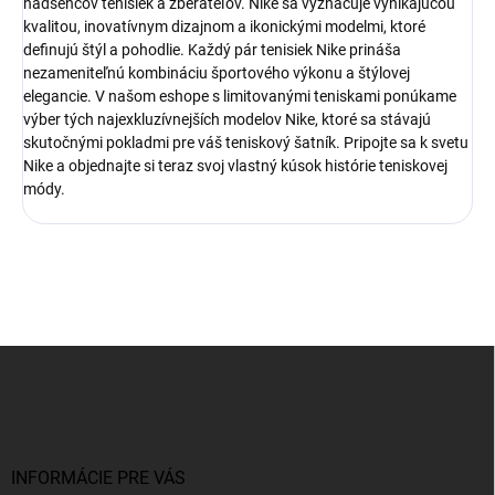
nadšencov tenisiek a zberateľov. Nike sa vyznačuje vynikajúcou
kvalitou, inovatívnym dizajnom a ikonickými modelmi, ktoré
definujú štýl a pohodlie. Každý pár tenisiek Nike prináša
nezameniteľnú kombináciu športového výkonu a štýlovej
elegancie. V našom eshope s limitovanými teniskami ponúkame
výber tých najexkluzívnejších modelov Nike, ktoré sa stávajú
skutočnými pokladmi pre váš teniskový šatník. Pripojte sa k svetu
Nike a objednajte si teraz svoj vlastný kúsok histórie teniskovej
módy.
Z
á
p
ä
t
i
INFORMÁCIE PRE VÁS