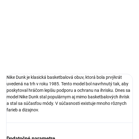
Nike Dunk
limitovaná edícia tenisiek
technológia Nike Air™
pohodlná obuv pre každú príležitosť
Obvyklá veľkosť, ktorú bežne nosíš
DETAILNÉ INFORMÁCIE
Nike Dunk je klasická basketbalová obuv, ktorá bola prvýkrát
uvedená na trh v roku 1985. Tento model bol navrhnutý tak, aby
poskytoval hráčom lepšiu podporu a ochranu na ihrisku. Dnes sa
model Nike Dunk stal populárnym aj mimo basketbalových ihrísk
a stal sa súčasťou módy. V súčasnosti existuje mnoho rôznych
farieb a dizajnov.
Dodatočné parametre