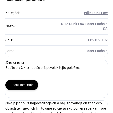
Kategória
:
Nike Dunk Low
Nike Dunk Low Laser Fuchsia
Názov
:
GS
SKU
:
FB9109-102
Farba
:
aser Fuchsia
Diskusia
Buďte prvý, kto napíše príspevok k tejto položke.
Pridať komentár
Nike je jednou z najprestížnejších a najuznávanejších značiek v
oblasti tenisiek. Ich limitované edície sú skutočnými šperkami pre