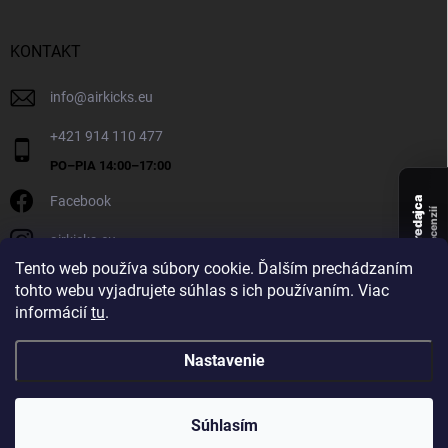
KONTAKT
info
@
airkicks.eu
+421 914 110 477
Facebook
Overený predajca
recenzií
airkicks.eu
136
Tento web používa súbory cookie. Ďalším prechádzaním
★ ·
tohto webu vyjadrujete súhlas s ich používaním. Viac
5,0
informácií
tu
.
★
Nastavenie
Copyright 2026
AirKicks
. Všetky práva vyhradené.
Súhlasím