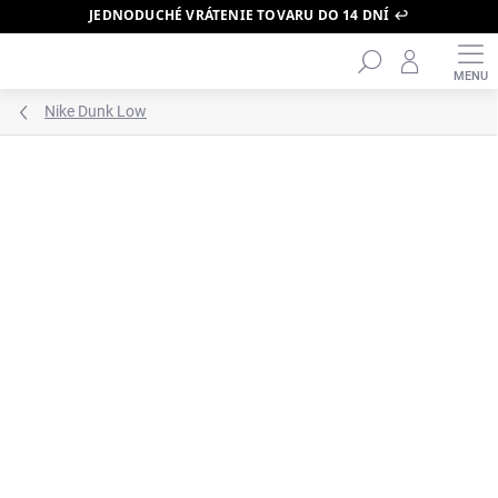
JEDNODUCHÉ VRÁTENIE TOVARU DO 14 DNÍ ↩️
Hľadať
Prejsť
na
obsah
Nike Dunk Low
ZNAČKA:
NIKE
PRÁVE DORAZILO