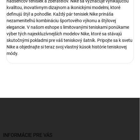
nadšencov tenisiek a zberateľov. Nike sa vyznačuje vynikajúcou
kvalitou, inovatívnym dizajnom a ikonickými modelmi, ktoré
definujú štýl a pohodlie. Každý pár tenisiek Nike prináša
nezameniteľnú kombináciu športového výkonu a štýlovej
elegancie. V našom eshope s limitovanými teniskami ponúkame
výber tých najexkluzívnejších modelov Nike, ktoré sa stávajú
skutočnými pokladmi pre váš teniskový šatník. Pripojte sa k svetu
Nike a objednajte si teraz svoj vlastný kúsok histórie teniskovej
módy.
Z
á
p
ä
t
i
INFORMÁCIE PRE VÁS