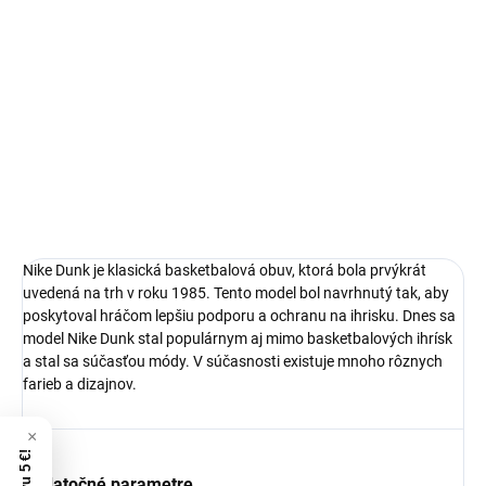
Nike Dunk
limitovaná edícia tenisiek
technológia Nike Air™
pohodlná obuv pre každú príležitosť
Obvyklá veľkosť, ktorú bežne nosíš
DETAILNÉ INFORMÁCIE
Nike Dunk je klasická basketbalová obuv, ktorá bola prvýkrát
uvedená na trh v roku 1985. Tento model bol navrhnutý tak, aby
poskytoval hráčom lepšiu podporu a ochranu na ihrisku. Dnes sa
model Nike Dunk stal populárnym aj mimo basketbalových ihrísk
a stal sa súčasťou módy. V súčasnosti existuje mnoho rôznych
farieb a dizajnov.
Dodatočné parametre