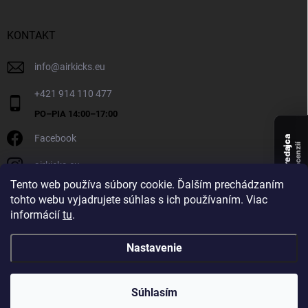
KONTAKT
info
@
airkicks.eu
+421 914 110 477
Facebook
Overený predajca
recenzií
airkicks.eu
135
Tento web používa súbory cookie. Ďalším prechádzaním
★ ·
tohto webu vyjadrujete súhlas s ich používaním. Viac
5,0
informácií
tu
.
★
Nastavenie
Copyright 2026
AirKicks
. Všetky práva vyhradené.
Súhlasím