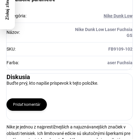
Získaj zľavu 5 €!
Kategória
:
Nike Dunk Low
Nike Dunk Low Laser Fuchsia
Názov
:
GS
SKU
:
FB9109-102
Farba
:
aser Fuchsia
Diskusia
Buďte prvý, kto napíše príspevok k tejto položke.
Pridať komentár
Nike je jednou z najprestížnejších a najuznávanejších značiek v
oblasti tenisiek. Ich limitované edície sú skutočnými šperkami pre