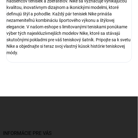
nadšencov tenisiek a zberateľov. Nike sa vyznačuje vynikajúcou
kvalitou, inovatívnym dizajnom a ikonickými modelmi, ktoré
definujú štýl a pohodlie. Každý pár tenisiek Nike prináša
nezameniteľnú kombináciu športového výkonu a štýlovej
elegancie. V našom eshope s limitovanými teniskami ponúkame
výber tých najexkluzívnejších modelov Nike, ktoré sa stávajú
skutočnými pokladmi pre váš teniskový šatník. Pripojte sa k svetu
Nike a objednajte si teraz svoj vlastný kúsok histórie teniskovej
módy.
Z
á
p
ä
t
i
INFORMÁCIE PRE VÁS