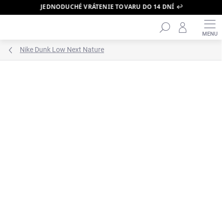
JEDNODUCHÉ VRÁTENIE TOVARU DO 14 DNÍ ↩️
Hľadať
Prejsť
na
obsah
Nike Dunk Low Next Nature
ZNAČKA:
NIKE