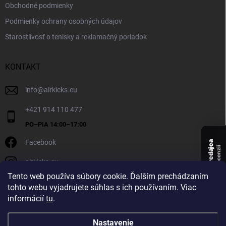
Obchodné podmienky
Podmienky ochrany osobných údajov
Starostlivosť o tenisky a reklamačný poriadok
KONTAKT
info
@
airkicks.eu
+421 914 110 477
Facebook
Overený predajca
recenzií
airkicks.eu
135
Tento web používa súbory cookie. Ďalším prechádzaním
★ ·
tohto webu vyjadrujete súhlas s ich používaním. Viac
5,0
informácií
tu
.
★
Nastavenie