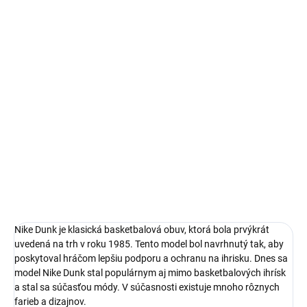
14 dní na vrátenie a výmenu
Bezproblémové a rýchle vybavenie vrátenia alebo výmeny
veľkosti.
Nike Dunk
limitovaná edícia tenisiek
technológia Nike Air™
pohodlná obuv pre každú príležitosť
Obvyklá veľkosť, ktorú bežne nosíš
DETAILNÉ INFORMÁCIE
Nike Dunk je klasická basketbalová obuv, ktorá bola prvýkrát
uvedená na trh v roku 1985. Tento model bol navrhnutý tak, aby
poskytoval hráčom lepšiu podporu a ochranu na ihrisku. Dnes sa
model Nike Dunk stal populárnym aj mimo basketbalových ihrísk
a stal sa súčasťou módy. V súčasnosti existuje mnoho rôznych
farieb a dizajnov.