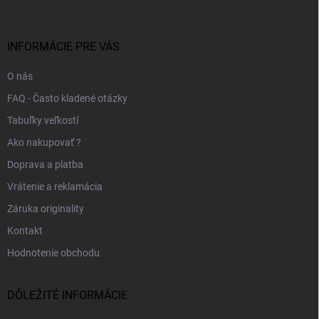
p
ä
t
i
INFORMÁCIE PRE VÁS
e
O nás
FAQ - Často kladené otázky
Tabuľky veľkostí
Ako nakupovať ?
Doprava a platba
Vrátenie a reklamácia
Záruka originality
Kontakt
Hodnotenie obchodu
DÔLEŽITÉ INFORMÁCIE