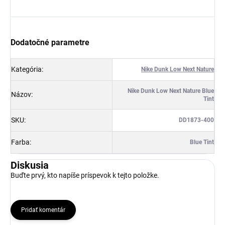
Získaj zľavu 5 €!
Dodatočné parametre
Kategória
:
Nike Dunk Low Next Nature
Nike Dunk Low Next Nature Blue
Názov
:
Tint
SKU
:
DD1873-400
Farba
:
Blue Tint
Diskusia
Buďte prvý, kto napíše príspevok k tejto položke.
Pridať komentár