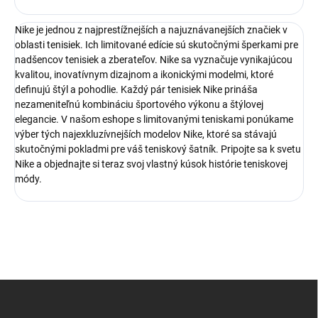
Nike je jednou z najprestížnejších a najuznávanejších značiek v
oblasti tenisiek. Ich limitované edície sú skutočnými šperkami pre
nadšencov tenisiek a zberateľov. Nike sa vyznačuje vynikajúcou
kvalitou, inovatívnym dizajnom a ikonickými modelmi, ktoré
definujú štýl a pohodlie. Každý pár tenisiek Nike prináša
nezameniteľnú kombináciu športového výkonu a štýlovej
elegancie. V našom eshope s limitovanými teniskami ponúkame
výber tých najexkluzívnejších modelov Nike, ktoré sa stávajú
skutočnými pokladmi pre váš teniskový šatník. Pripojte sa k svetu
Nike a objednajte si teraz svoj vlastný kúsok histórie teniskovej
módy.
Z
á