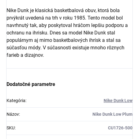
Nike Dunk je klasická basketbalová obuv, ktorá bola
prvýkrát uvedená na trh v roku 1985. Tento model bol
navrhnutý tak, aby poskytoval hráčom lepšiu podporu a
Získaj zľavu 5 €!
ochranu na ihrisku. Dnes sa model Nike Dunk stal
populárnym aj mimo basketbalových ihrísk a stal sa
súčasťou módy. V súčasnosti existuje mnoho rôznych
farieb a dizajnov.
Dodatočné parametre
Kategória
:
Nike Dunk Low
Názov
:
Nike Dunk Low Plum
SKU
:
CU1726-500