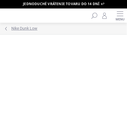
JEDNODUCHÉ VRÁTENIE TOVARU DO 14 DNÍ ↩️
Hľadať
Prejsť
na
obsah
Nike Dunk Low
ZNAČKA:
NIKE
PRÁVE DORAZILO