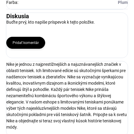
Farba
:
Plum
Diskusia
Buďte prvý, kto napíše príspevok k tejto položke.
Pridať komentár
Nike je jednou z najprestížnejších a najuznávanejších značiek v
oblasti tenisiek. Ich limitované edície sú skutočnými šperkami pre
nadšencov tenisiek a zberateľov. Nike sa vyznačuje vynikajúcou
kvalitou, inovatívnym dizajnom a ikonickými modelmi, ktoré
definujú štýl a pohodlie. Každý pár tenisiek Nike prináša
nezameniteľnú kombináciu športového výkonu a štýlovej
elegancie. V našom eshope s limitovanými teniskami ponúkame
výber tých najexkluzívnejších modelov Nike, ktoré sa stávajú
skutočnými pokladmi pre váš teniskový šatník. Pripojte sa k svetu
Nike a objednajte si teraz svoj vlastný kúsok histórie teniskovej
módy.