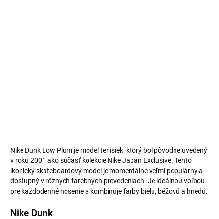
14 dní na vrátenie a výmenu
Bezproblémové a rýchle vybavenie vrátenia alebo výmeny
veľkosti.
Nike Dunk
limitovaná edícia tenisiek
technológia Nike Air™
pohodlná obuv pre každú príležitosť
Obvyklá veľkosť, ktorú bežne nosíš
DETAILNÉ INFORMÁCIE
Nike Dunk Low Plum je model tenisiek, ktorý bol pôvodne uvedený
v roku 2001 ako súčasť kolekcie Nike Japan Exclusive. Tento
ikonický skateboardový model je momentálne veľmi populárny a
dostupný v rôznych farebných prevedeniach. Je ideálnou voľbou
pre každodenné nosenie a kombinuje farby bielu, béžovú a hnedú.
Nike Dunk