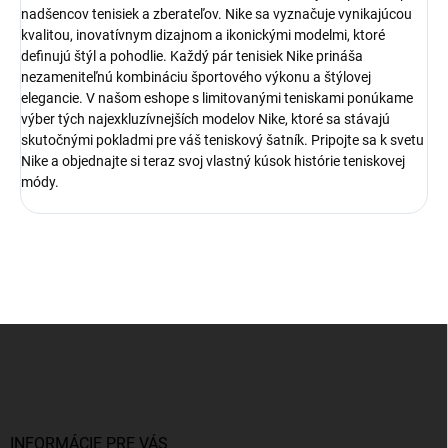
nadšencov tenisiek a zberateľov. Nike sa vyznačuje vynikajúcou
kvalitou, inovatívnym dizajnom a ikonickými modelmi, ktoré
definujú štýl a pohodlie. Každý pár tenisiek Nike prináša
nezameniteľnú kombináciu športového výkonu a štýlovej
elegancie. V našom eshope s limitovanými teniskami ponúkame
výber tých najexkluzívnejších modelov Nike, ktoré sa stávajú
skutočnými pokladmi pre váš teniskový šatník. Pripojte sa k svetu
Nike a objednajte si teraz svoj vlastný kúsok histórie teniskovej
módy.
Z
á
p
ä
t
i
INFORMÁCIE PRE VÁS