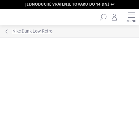
JEDNODUCHÉ VRÁTENIE TOVARU DO 14 DNÍ ↩️
Hľadať
Prejsť
na
obsah
Nike Dunk Low Retro
ZNAČKA:
NIKE