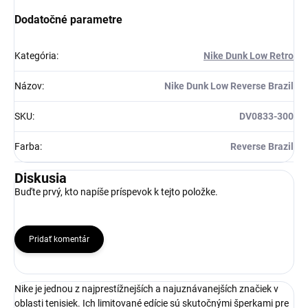
Získaj zľavu 5 €!
Dodatočné parametre
Kategória
:
Nike Dunk Low Retro
Názov
:
Nike Dunk Low Reverse Brazil
SKU
:
DV0833-300
Farba
:
Reverse Brazil
Diskusia
Buďte prvý, kto napíše príspevok k tejto položke.
Pridať komentár
Nike je jednou z najprestížnejších a najuznávanejších značiek v
oblasti tenisiek. Ich limitované edície sú skutočnými šperkami pre