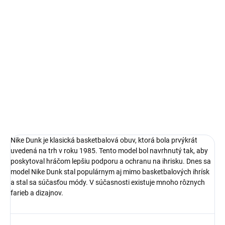
Bezproblémové a rýchle vybavenie vrátenia alebo výmeny
veľkosti.
Nike Dunk
limitovaná edícia tenisiek
technológia Nike Air™
pohodlná obuv pre každú príležitosť
Obvyklá veľkosť, ktorú bežne nosíš
DETAILNÉ INFORMÁCIE
Nike Dunk je klasická basketbalová obuv, ktorá bola prvýkrát
uvedená na trh v roku 1985. Tento model bol navrhnutý tak, aby
poskytoval hráčom lepšiu podporu a ochranu na ihrisku. Dnes sa
model Nike Dunk stal populárnym aj mimo basketbalových ihrísk
a stal sa súčasťou módy. V súčasnosti existuje mnoho rôznych
farieb a dizajnov.