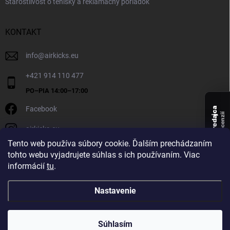
Starostlivosť o tenisky a reklamačný poriadok
KONTAKT
info
@
airkicks.eu
+421 914 110 477
Facebook
Overený predajca
recenzií
airkicks.eu
135
Tento web používa súbory cookie. Ďalším prechádzaním
★ ·
tohto webu vyjadrujete súhlas s ich používaním. Viac
5,0
informácií
tu
.
★
Nastavenie
Copyright 2026
AirKicks
. Všetky práva vyhradené.
Súhlasím