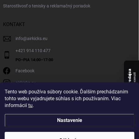
Starostlivosť o tenisky a reklamačný poriadok
KONTAKT
info
@
airkicks.eu
+421 914 110 477
Facebook
Overený predajca
recenzií
airkicks.eu
135
Tento web používa súbory cookie. Ďalším prechádzaním
★ ·
tohto webu vyjadrujete súhlas s ich používaním. Viac
5,0
informácií
tu
.
★
Nastavenie
Copyright 2026
AirKicks
. Všetky práva vyhradené.