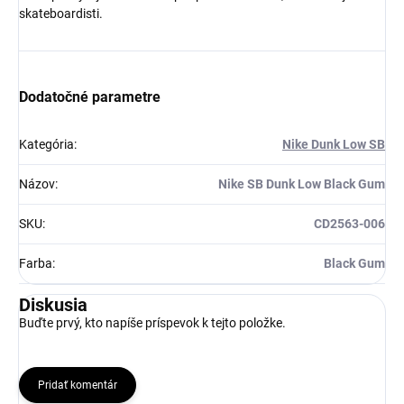
Získaj zľavu 5 €!
skateboardisti.
Dodatočné parametre
Kategória
:
Nike Dunk Low SB
Názov
:
Nike SB Dunk Low Black Gum
SKU
:
CD2563-006
Farba
:
Black Gum
Diskusia
Buďte prvý, kto napíše príspevok k tejto položke.
Pridať komentár