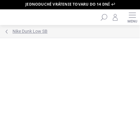
JEDNODUCHÉ VRÁTENIE TOVARU DO 14 DNÍ ↩️
Hľadať
Prejsť
na
obsah
Nike Dunk Low SB
ZNAČKA:
NIKE SB