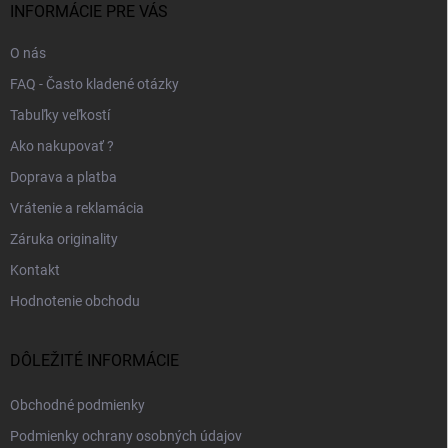
i
INFORMÁCIE PRE VÁS
e
O nás
FAQ - Často kladené otázky
Tabuľky veľkostí
Ako nakupovať ?
Doprava a platba
Vrátenie a reklamácia
Záruka originality
Kontakt
Hodnotenie obchodu
DÔLEŽITÉ INFORMÁCIE
Obchodné podmienky
Podmienky ochrany osobných údajov