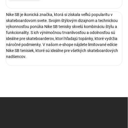
Nike SB je ikonická značka, ktorá si získala veľkú popularitu v
skateboardovom svete. Svojim štýlovým dizajnom a technickou
výkonnosťou ponúka Nike SB tenisky skvelú kombináciu štýlu a
funkcionality. S ich výnimočnou trvanlivosťou a odolnosťou sú
ideálne pre skateboarderov, ktorí hľadajú topánky, ktoré vydržia
náročné podmienky. V našom e-shope nájdete limitované edície
Nike SB tenisiek, ktoré sú ideálne pre všetkých skateboardových
nadšencov.
Z
á
p
ä
t