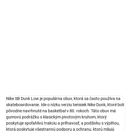
14 dní na vrátenie a výmenu
Bezproblémové a rýchle vybavenie vrátenia alebo výmeny
veľkosti.
Nike Dunk
limitovaná edícia tenisiek
technológia Nike Air™
pohodlná obuv pre každú príležitosť
Obvyklá veľkosť, ktorú bežne nosíš
DETAILNÉ INFORMÁCIE
Nike SB Dunk Low je populárna obuv, ktorá sa často používa na
skateboardovanie. Ide o nízku verziu tenisiek Nike Dunk, ktoré boli
pôvodne navrhnuté na basketbal v 80. rokoch. Táto obuv má
gumovú podrážku s klasickým pivotovým kruhom, ktorý
poskytuje spoľahlivú trakciu a priľnavosť, a podšívku s výplňou,
ktorá poskytuje všestrannú podporu a ochranu, ktorú milujú