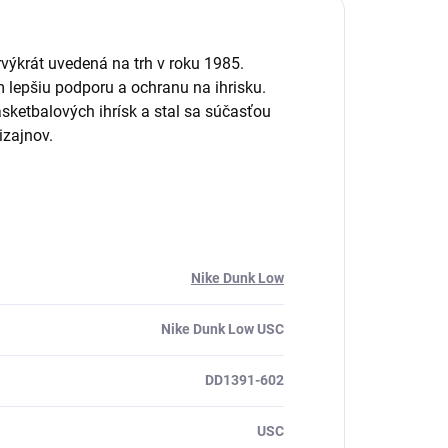
rvýkrát uvedená na trh v roku 1985.
 lepšiu podporu a ochranu na ihrisku.
ketbalových ihrísk a stal sa súčasťou
izajnov.
Nike Dunk Low
Nike Dunk Low USC
DD1391-602
USC