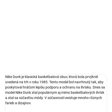
14 dní na vrátenie a výmenu
Bezproblémové a rýchle vybavenie vrátenia alebo výmeny
veľkosti.
Nike Dunk
limitovaná edícia tenisiek
technológia Nike Air™
pohodlná obuv pre každú príležitosť
Obvyklá veľkosť, ktorú bežne nosíš
DETAILNÉ INFORMÁCIE
Nike Dunk je klasická basketbalová obuv, ktorá bola prvýkrát
uvedená na trh v roku 1985. Tento model bol navrhnutý tak, aby
poskytoval hráčom lepšiu podporu a ochranu na ihrisku. Dnes sa
model Nike Dunk stal populárnym aj mimo basketbalových ihrísk
a stal sa súčasťou módy. V súčasnosti existuje mnoho rôznych
farieb a dizajnov.