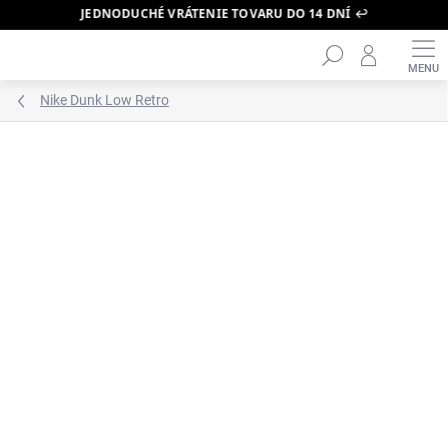
JEDNODUCHÉ VRÁTENIE TOVARU DO 14 DNÍ ↩️
Hľadať
Prejsť
na
obsah
Nike Dunk Low Retro
ZNAČKA:
NIKE
PRÁVE DORAZILO