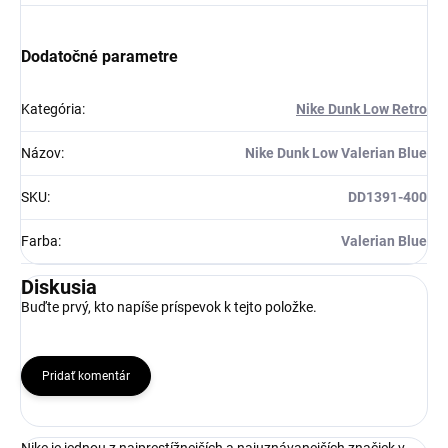
Získaj zľavu 5 €!
Dodatočné parametre
Kategória
:
Nike Dunk Low Retro
Názov
:
Nike Dunk Low Valerian Blue
SKU
:
DD1391-400
Farba
:
Valerian Blue
Diskusia
Buďte prvý, kto napíše príspevok k tejto položke.
Pridať komentár