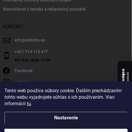
Podmienky ochrany osobných údajov
Starostlivosť o tenisky a reklamačný poriadok
KONTAKT
info
@
airkicks.eu
+421 914 110 477
Facebook
Overený predajca
recenzií
airkicks.eu
135
Tento web používa súbory cookie. Ďalším prechádzaním
★ ·
tohto webu vyjadrujete súhlas s ich používaním. Viac
5,0
informácií
tu
.
★
Nastavenie