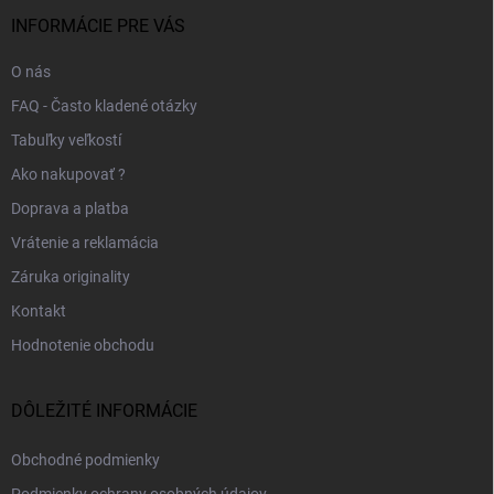
t
i
INFORMÁCIE PRE VÁS
e
O nás
FAQ - Často kladené otázky
Tabuľky veľkostí
Ako nakupovať ?
Doprava a platba
Vrátenie a reklamácia
Záruka originality
Kontakt
Hodnotenie obchodu
DÔLEŽITÉ INFORMÁCIE
Obchodné podmienky