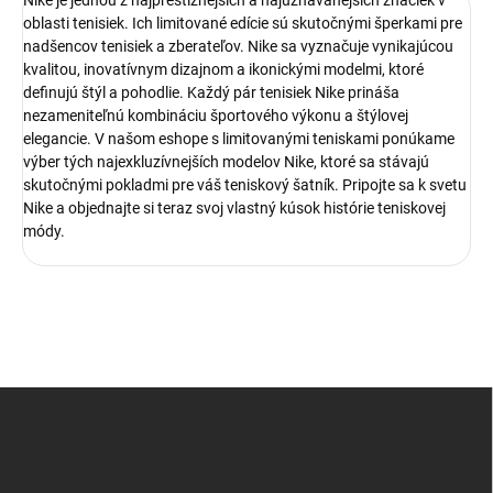
Nike je jednou z najprestížnejších a najuznávanejších značiek v
oblasti tenisiek. Ich limitované edície sú skutočnými šperkami pre
nadšencov tenisiek a zberateľov. Nike sa vyznačuje vynikajúcou
kvalitou, inovatívnym dizajnom a ikonickými modelmi, ktoré
definujú štýl a pohodlie. Každý pár tenisiek Nike prináša
nezameniteľnú kombináciu športového výkonu a štýlovej
elegancie. V našom eshope s limitovanými teniskami ponúkame
výber tých najexkluzívnejších modelov Nike, ktoré sa stávajú
skutočnými pokladmi pre váš teniskový šatník. Pripojte sa k svetu
Nike a objednajte si teraz svoj vlastný kúsok histórie teniskovej
módy.
Z
á
p
ä