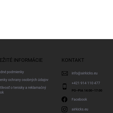
EŽITÉ INFORMÁCIE
KONTAKT
dné podmienky
info
@
airkicks.eu
enky ochrany osobných údajov
+421 914 110 477
tlivosť o tenisky a reklamačný
dok
Facebook
airkicks.eu