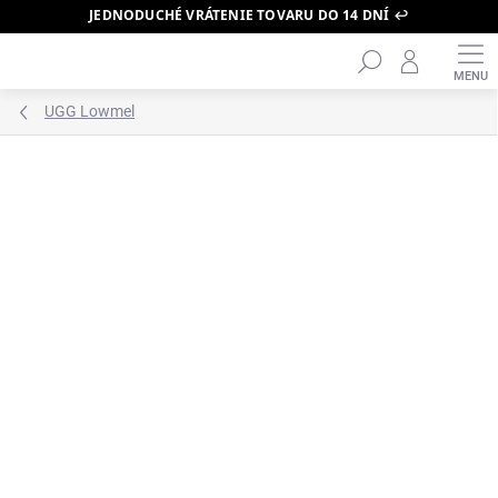
JEDNODUCHÉ VRÁTENIE TOVARU DO 14 DNÍ ↩️
Hľadať
Prejsť
na
obsah
UGG Lowmel
ZNAČKA:
UGG
BESTSELLER 🔥