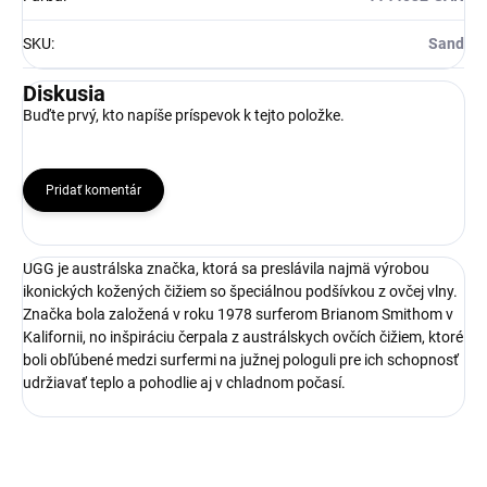
SKU
:
Sand
Diskusia
Buďte prvý, kto napíše príspevok k tejto položke.
Pridať komentár
UGG je austrálska značka, ktorá sa preslávila najmä výrobou
ikonických kožených čižiem so špeciálnou podšívkou z ovčej vlny.
Značka bola založená v roku 1978 surferom Brianom Smithom v
Kalifornii, no inšpiráciu čerpala z austrálskych ovčích čižiem, ktoré
boli obľúbené medzi surfermi na južnej pologuli pre ich schopnosť
udržiavať teplo a pohodlie aj v chladnom počasí.