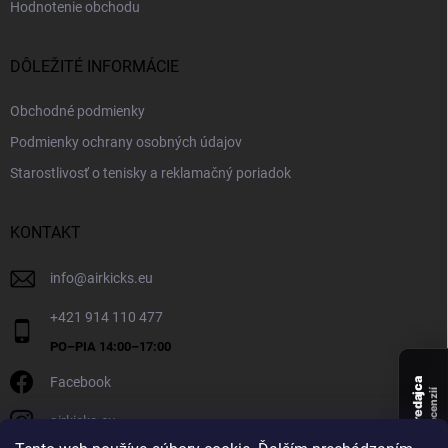
Hodnotenie obchodu
DÔLEŽITÉ INFORMÁCIE
Obchodné podmienky
Podmienky ochrany osobných údajov
Starostlivosť o tenisky a reklamačný poriadok
KONTAKT
info
@
airkicks.eu
+421 914 110 477
Facebook
Overený predajca
recenzií
airkicks.eu
135