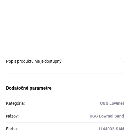
UGG
limitovaná edícia tenisiek
ikonické kožené čižmy
špeciálna podšívka z ovčej vlny
Obvyklá veľkosť, ktorú bežne nosíš
Popis produktu nie je dostupný
Dodatočné parametre
Kategória
:
UGG Lowmel
Názov
:
UGG Lowmel Sand
Farba
:
1144032-SAN