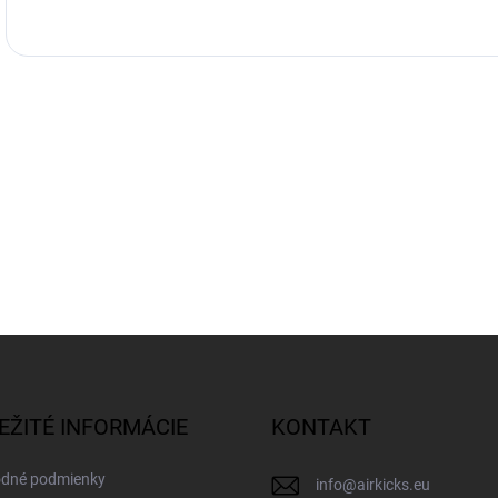
EŽITÉ INFORMÁCIE
KONTAKT
dné podmienky
info
@
airkicks.eu