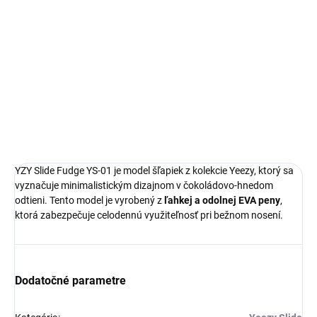
Yeezy Slide
Limitovaná edícia tenisiek
Technológia EVA foam
Pohodlná obuv pre každú príležitosť
Ideálna veľkosť o čislo väčšia
DETAILNÉ INFORMÁCIE
YZY Slide Fudge YS-01 je model šľapiek z kolekcie Yeezy, ktorý sa
vyznačuje minimalistickým dizajnom v čokoládovo-hnedom
odtieni. Tento model je vyrobený z
ľahkej a odolnej EVA peny
,
ktorá zabezpečuje celodennú využiteľnosť pri bežnom nosení.
Dodatočné parametre