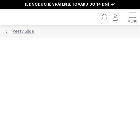
JEDNODUCHÉ VRÁTENIE TOVARU DO 14 DNÍ ↩️
Hľadať
Prejsť
na
obsah
Yeezy Slide
ZNAČKA:
YEEZY