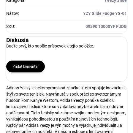
Kategória
:
Yeezy Slide
Názov
:
YZY Slide Fudge YS-01
SKU
:
09390 10000YF FUDG
Diskusia
Buďte prvý, kto napíše príspevok k tejto položke.
Pridať komentár
Adidas Yeezy je nekompromisná značka, ktorá spojuje inováciu a
štýl vo svete tenisiek. Navrhnutá v spolupráci so svetoznámym
hudobníkom Kanye Westom, Adidas Yeezy ponúka kolekciu
limitovaných edícií, ktoré sú vyhľadávané zberateľmi a módnymi
nadšencami. Tieto tenisky sú známe svojim moderným designom,
vynikajúcou pohodlnosťou a použitím najnovších technológií.
Každý pár Adidas Yeezy je výnimočný a vyjadruje individualitu a
sebavedomie ich nositeľa. V našom eshope s limitovanými