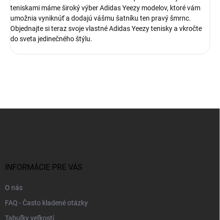
teniskami máme široký výber Adidas Yeezy modelov, ktoré vám
umožnia vyniknúť a dodajú vášmu šatníku ten pravý šmrnc.
Objednajte si teraz svoje vlastné Adidas Yeezy tenisky a vkročte
do sveta jedinečného štýlu.
Z
á
p
ä
t
i
INFORMÁCIE PRE VÁS
e
O nás
FAQ - Často kladené otázky
Tabuľky veľkostí