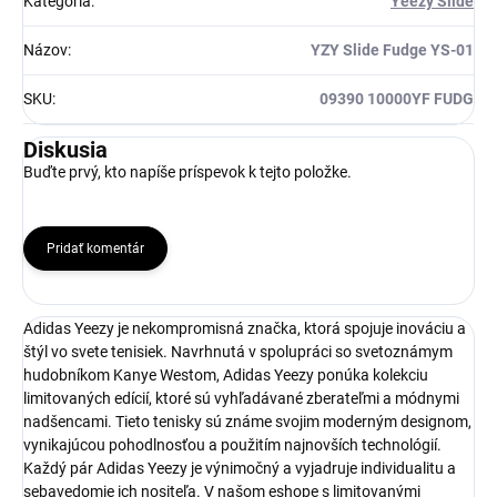
Kategória
:
Yeezy Slide
Názov
:
YZY Slide Fudge YS-01
SKU
:
09390 10000YF FUDG
Diskusia
Buďte prvý, kto napíše príspevok k tejto položke.
Pridať komentár
Adidas Yeezy je nekompromisná značka, ktorá spojuje inováciu a
štýl vo svete tenisiek. Navrhnutá v spolupráci so svetoznámym
hudobníkom Kanye Westom, Adidas Yeezy ponúka kolekciu
limitovaných edícií, ktoré sú vyhľadávané zberateľmi a módnymi
nadšencami. Tieto tenisky sú známe svojim moderným designom,
vynikajúcou pohodlnosťou a použitím najnovších technológií.
Každý pár Adidas Yeezy je výnimočný a vyjadruje individualitu a
sebavedomie ich nositeľa. V našom eshope s limitovanými