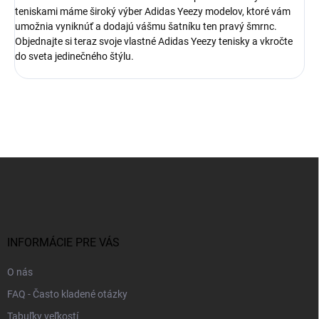
teniskami máme široký výber Adidas Yeezy modelov, ktoré vám
umožnia vyniknúť a dodajú vášmu šatníku ten pravý šmrnc.
Objednajte si teraz svoje vlastné Adidas Yeezy tenisky a vkročte
do sveta jedinečného štýlu.
Z
á
p
ä
t
i
INFORMÁCIE PRE VÁS
e
O nás
FAQ - Často kladené otázky
Tabuľky veľkostí