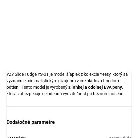
Yeezy Slide
Limitovaná edícia tenisiek
Technológia EVA foam
Pohodlná obuv pre každú príležitosť
Ideálna veľkosť o čislo väčšia
DETAILNÉ INFORMÁCIE
YZY Slide Fudge YS-01 je model šľapiek z kolekcie Yeezy, ktorý sa
vyznačuje minimalistickým dizajnom v čokoládovo-hnedom
odtieni. Tento model je vyrobený z
ľahkej a odolnej EVA peny
,
ktorá zabezpečuje celodennú využiteľnosť pri bežnom nosení.
Dodatočné parametre