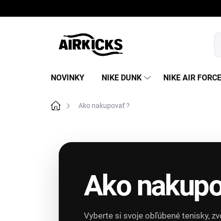
Prejsť
na
obsah
NOVINKY
NIKE DUNK
NIKE AIR FORC
Domov
Ako nakupovať ?
Ako nakupo
Vyberte si svoje obľúbené tenisky, z