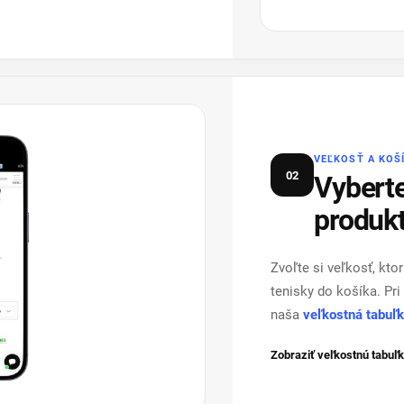
VEĽKOSŤ A KOŠ
02
Vyberte
produkt
Zvoľte si veľkosť, kto
tenisky do košíka. Pr
naša
veľkostná tabuľ
Zobraziť veľkostnú tabuľ