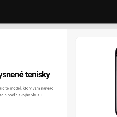
vysnené tenisky
ájdite model, ktorý vám najviac
dizajn podľa svojho vkusu.