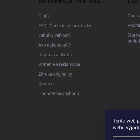
INFORMÁCIE PRE VÁS
DÔL
t
i
Obcho
O nás
e
Podmi
FAQ - Často kladené otázky
Staros
Tabuľky veľkostí
poria
Ako nakupovať ?
Doprava a platba
Vrátenie a reklamácia
Záruka originality
Kontakt
Hodnotenie obchodu
Tento web p
webu vyjadru