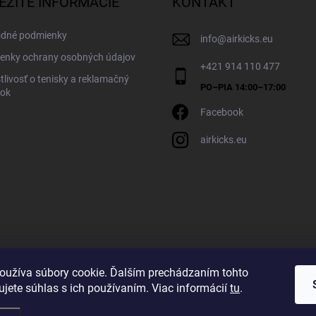
EŽITÉ INFORMÁCIE
KONTAKT
dné podmienky
info
@
airkicks.eu
enky ochrany osobných údajov
+421 914 110 477
tlivosť o tenisky a reklamačný
dok
Facebook
airkicks.eu
oužíva súbory cookie. Ďalším prechádzaním tohto
jete súhlas s ich používaním. Viac informácií
tu
.