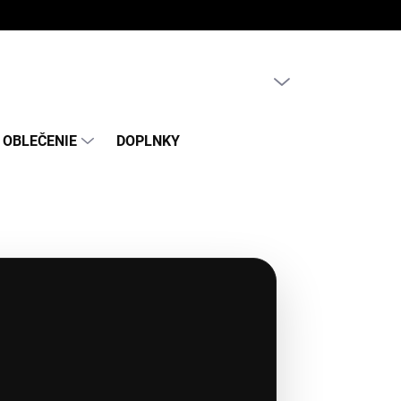
PRÁZDNY KOŠÍK
NÁKUPNÝ
KOŠÍK
OBLEČENIE
DOPLNKY