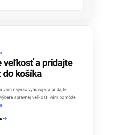
ÍK
 veľkosť a pridajte
 do košíka
rá vám najviac vyhovuje, a pridajte
i výbere správnej veľkosti vám pomôže
ka
.
ku