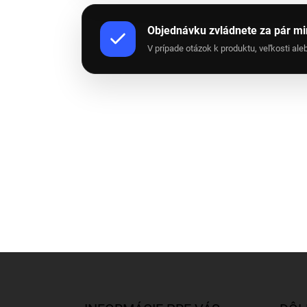
Objednávku zvládnete za pár mi
V prípade otázok k produktu, veľkosti a
Z
á
p
ä