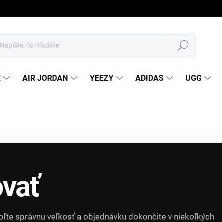
JEDNODUCHÉ VRÁTENIE TOVARU DO 14 DNÍ ↩️
Hľadať
E
AIR JORDAN
YEEZY
ADIDAS
UGG
vať
voľte správnu veľkosť a objednávku dokončite v niekoľkých