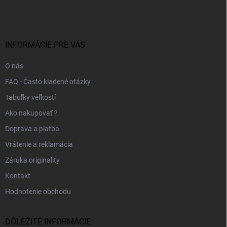
á
p
ä
t
i
INFORMÁCIE PRE VÁS
e
O nás
FAQ - Často kladené otázky
Tabuľky veľkostí
Ako nakupovať ?
Doprava a platba
Vrátenie a reklamácia
Záruka originality
Kontakt
Hodnotenie obchodu
DÔLEŽITÉ INFORMÁCIE