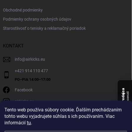
Obchodné podmienky
Podmienky ochrany osobných údajov
Starostlivosť o tenisky a reklamačný poriadok
KONTAKT
info
@
airkicks.eu
+421 914 110 477
Facebook
Overený predajca
recenzií
airkicks.eu
135
Tento web používa súbory cookie. Ďalším prechádzaním
★ ·
tohto webu vyjadrujete súhlas s ich používaním. Viac
5,0
informácií
tu
.
★