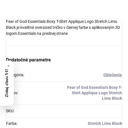
DETAILNÉ INFORMÁCIE
Fear of God Essentials Boxy T-Shirt Applique Logo Stretch Limo
Black je kvalitné oversized tričko v čiernej farbe s aplikovaným 3D
logom Essentials na prednej strane.
Dodatočné parametre
Získaj zľavu 5 €!
Kategória
:
Oblečenie
Fear of God Essentials Boxy T-
Názov
:
Shirt Applique Logo Stretch
Limo Black
SKU
:
Farba
:
Stretch Limo Black