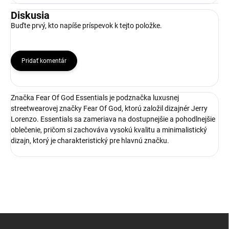
Diskusia
Buďte prvý, kto napíše príspevok k tejto položke.
Pridať komentár
Značka Fear Of God Essentials je podznačka luxusnej
streetwearovej značky Fear Of God, ktorú založil dizajnér Jerry
Lorenzo. Essentials sa zameriava na dostupnejšie a pohodlnejšie
oblečenie, pričom si zachováva vysokú kvalitu a minimalistický
dizajn, ktorý je charakteristický pre hlavnú značku.
Z