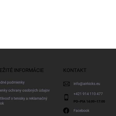
EŽITÉ INFORMÁCIE
KONTAKT
dné podmienky
info
@
airkicks.eu
enky ochrany osobných údajov
+421 914 110 477
tlivosť o tenisky a reklamačný
dok
Facebook