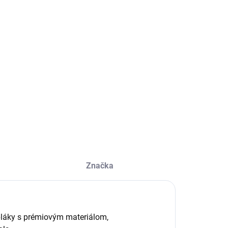
Autenticita a kontrola
rýchle vybavenie
kvality pri každom páre.
vrátenia alebo výmeny
veľkosti.
Ikonické Fear of God
Prémiový materiál
Štýl a pohodlie
Ideálna veľkosť o čislo menšia
ILNÉ INFORMÁCIE
Značka
pláky s prémiovým materiálom,