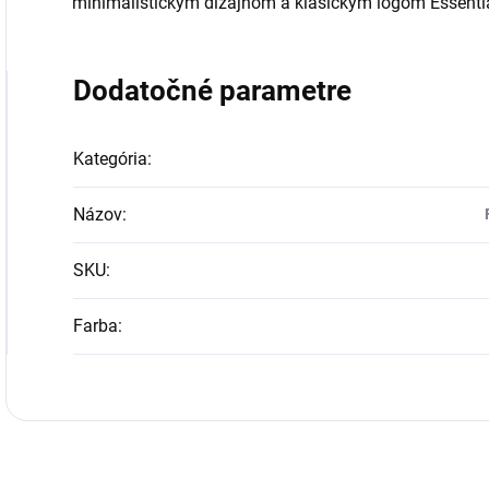
minimalistickým dizajnom a klasickým logom Essentia
Dodatočné parametre
Kategória
:
Názov
:
SKU
:
Farba
: