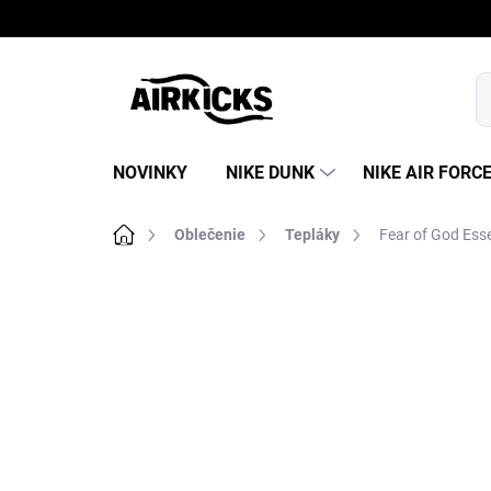
Prejsť
na
obsah
NOVINKY
NIKE DUNK
NIKE AIR FORC
Domov
Oblečenie
Tepláky
Fear of God Ess
B
o
č
n
ý
p
a
n
e