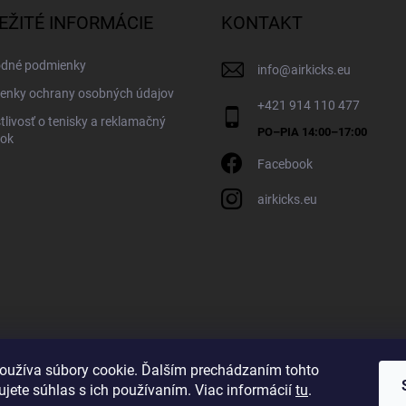
EŽITÉ INFORMÁCIE
KONTAKT
dné podmienky
info
@
airkicks.eu
enky ochrany osobných údajov
+421 914 110 477
tlivosť o tenisky a reklamačný
dok
Facebook
airkicks.eu
oužíva súbory cookie. Ďalším prechádzaním tohto
jete súhlas s ich používaním. Viac informácií
tu
.