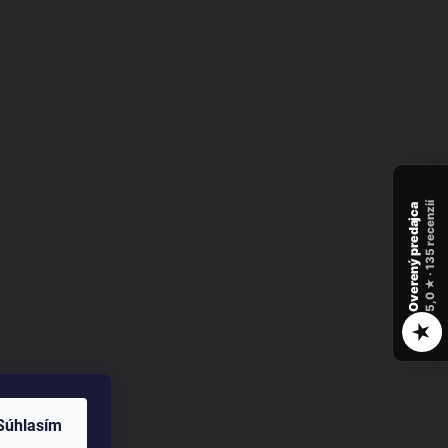
recenzií
Overený predajca
135
★ ·
5,0
★
Súhlasím