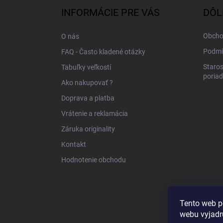
ä
INFORMÁCIE PRE VÁS
DÔL
t
i
Obcho
O nás
e
Podmi
FAQ - Často kladené otázky
Staros
Tabuľky veľkostí
poria
Ako nakupovať ?
Doprava a platba
Vrátenie a reklamácia
Záruka originality
Kontakt
Hodnotenie obchodu
Tento web p
webu vyjadru