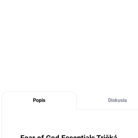
DETA
Popis
Diskusia
Fear of God Essentials Tričká