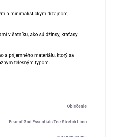
hým a minimalistickým dizajnom,
mi v šatníku, ako sú džínsy, kraťasy
o a príjemného materiálu, ktorý sa
í rôznym telesným typom
.
Oblečenie
Fear of God Essentials Tee Stretch Limo