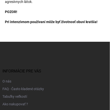
agresívnych látok.
POZOR!
Pri intenzívnom používaní môže byť životnosť obuvi kratšia!
Z
á
p
ä
t
i
INFORMÁCIE PRE VÁS
e
O nás
FAQ - Často kladené otázky
Tabuľky veľkostí
Ako nakupovať ?