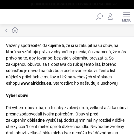
JEDNODUCHÉ VRÁTENIE TOVARU DO 14 DNÍ ↩️
Hľadať
Prejsť
na
obsah
Domov
Vážený spotrebiteľ, ďakujeme ti, že si si zakúpil našu obuv, na
ktorú sa vzťahujú práva z chybného plnenia, čo znamená, že máš
právo na to, aby tovar bol bez vád v okamihu prevzatia. So
zakúpenou obuvou sa ti dostáva do rúk aj tento list, ktorého
súčasťou je návod na údržbu a ošetrovanie obuvi. Tento list
nájdeš v prílohách e-mailov a tiež na webových stránkach
eshopu
www.airkicks.eu.
Starostlivo ho naštuduj a uschovaj!
Výber obuvi
Pri výbere obuvi dbaj na to, aby zvolený druh, veľkosť a šírka obuvi
presne zodpovedali tvojim potrebám. Obuv si pred
zakúpením
dôkladne
vyskúšaj, dodržuj minimálny rozdiel v dĺžke
stielky cca 1 centimeter oproti dĺžke chodidla. Nevhodne zvolený
druh obuvi, veľkosť, šírka alebo tvar nemôžu byť dôvodom na