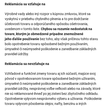
Reklamácia sa vzťahuje na
Výrobné vady alebo iný rozpor s kúpnou zmluvou, ktoré sa
vyskytnú v priebehu chybného plnenia a to pre dodržanie
účelovosti tovaru a odporúčaného spôsobu ošetrovania,
uvedenom v tomto liste.
Chybou sa rozumie nedostatok na
tovare, ktorým je obmedzené prípadne znemožnené
jeho
ďalšie
používanie
bez toho, aby však príčinou tohto stavu
bolo opotrebenie tovaru spôsobené bežným používaním,
úmyselné či neúmyselné poškodenie a zanedbanie základných
pravidiel údržby.
Reklamácia sa nevzťahuje na
Vzhľadové a funkčné zmeny tovaru aj ich súčastí, majúce svoj
pôvod v opotrebovanom tovare spôsobené bežným užívaním,
úmyselné či neúmyselné poškodenie a zanedbanie základných
pravidiel údržby, nesprávnej voľbe veľkosti alebo na závady, ktoré
nie sú reklamované ihneď po jej zistení bez zbytočného odkladu.
Opotrebenie vplyvom nesprávneho výberu a užívania. Poškodenie
tovaru vplyvom pôsobenia olejov, nafty, benzínu a iných