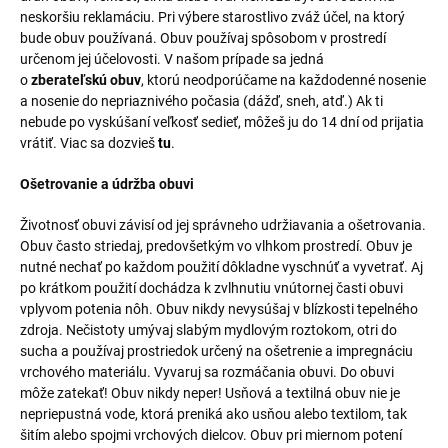
neskoršiu reklamáciu. Pri výbere starostlivo zváž účel, na ktorý
bude obuv používaná. Obuv používaj spôsobom v prostredí
určenom jej účelovosti. V našom prípade sa jedná
o
zberateľskú
obuv
, ktorú neodporúčame na každodenné nosenie
a nosenie do nepriaznivého počasia (dážď, sneh, atď.) Ak ti
nebude po vyskúšaní veľkosť sedieť, môžeš ju do 14 dní od prijatia
vrátiť. Viac sa dozvieš
tu
.
Ošetrovanie a údržba obuvi
Životnosť obuvi závisí od jej správneho udržiavania a ošetrovania.
Obuv často striedaj, predovšetkým vo vlhkom prostredí. Obuv je
nutné nechať po každom použití dôkladne vyschnúť a vyvetrať. Aj
po krátkom použití dochádza k zvlhnutiu vnútornej časti obuvi
vplyvom potenia nôh. Obuv nikdy nevysúšaj v blízkosti tepelného
zdroja. Nečistoty umývaj slabým mydlovým roztokom, otri do
sucha a používaj prostriedok určený na ošetrenie a impregnáciu
vrchového materiálu. Vyvaruj sa rozmáčania obuvi. Do obuvi
môže zatekať! Obuv nikdy neper! Usňová a textilná obuv nie je
nepriepustná vode, ktorá preniká ako usňou alebo textilom, tak
šitím alebo spojmi vrchových dielcov. Obuv pri miernom potení