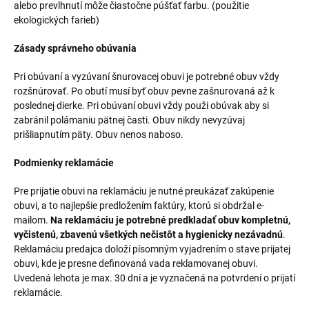
alebo prevlhnutí môže čiastočne púšťať farbu. (použitie
ekologických farieb)
Zásady správneho obúvania
Pri obúvaní a vyzúvaní šnurovacej obuvi je potrebné obuv vždy
rozšnúrovať. Po obutí musí byť obuv pevne zašnurovaná až k
poslednej dierke. Pri obúvaní obuvi vždy použi obúvak aby si
zabránil polámaniu pätnej časti. Obuv nikdy nevyzúvaj
prišliapnutím päty. Obuv nenos naboso.
Podmienky reklamácie
Pre prijatie obuvi na reklamáciu je nutné preukázať zakúpenie
obuvi, a to najlepšie predložením faktúry, ktorú si obdržal e-
mailom.
Na reklamáciu je potrebné predkladať obuv kompletnú,
vyčistenú, zbavenú všetkých nečistôt a hygienicky nezávadnú
.
Reklamáciu predajca doloží písomným vyjadrením o stave prijatej
obuvi, kde je presne definovaná vada reklamovanej obuvi.
Uvedená lehota je max. 30 dní a je vyznačená na potvrdení o prijatí
reklamácie.