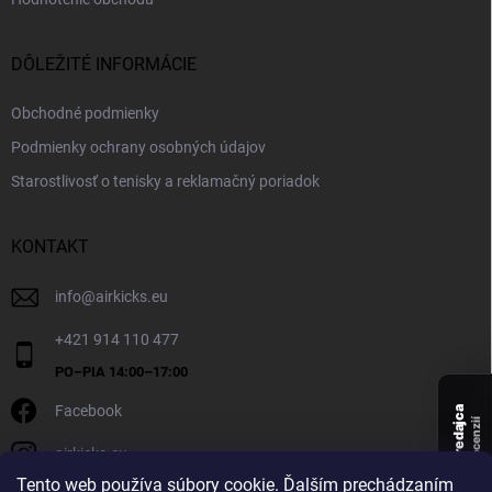
DÔLEŽITÉ INFORMÁCIE
Obchodné podmienky
Podmienky ochrany osobných údajov
Starostlivosť o tenisky a reklamačný poriadok
KONTAKT
info
@
airkicks.eu
+421 914 110 477
Facebook
Overený predajca
recenzií
airkicks.eu
135
Tento web používa súbory cookie. Ďalším prechádzaním