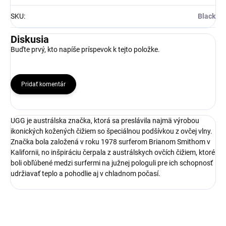
SKU
:
Black
Diskusia
Buďte prvý, kto napíše príspevok k tejto položke.
Pridať komentár
UGG je austrálska značka, ktorá sa preslávila najmä výrobou
ikonických kožených čižiem so špeciálnou podšívkou z ovčej vlny.
Značka bola založená v roku 1978 surferom Brianom Smithom v
Kalifornii, no inšpiráciu čerpala z austrálskych ovčích čižiem, ktoré
boli obľúbené medzi surfermi na južnej pologuli pre ich schopnosť
udržiavať teplo a pohodlie aj v chladnom počasí.