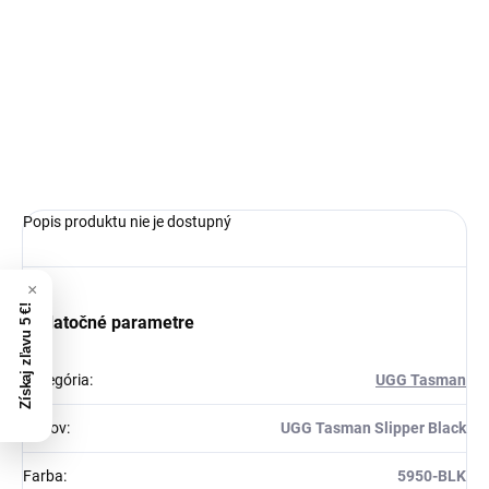
UGG
limitovaná edícia tenisiek
ikonické kožené čižmy
špeciálna podšívka z ovčej vlny
Ideálna veľkosť o čislo väčšia
Popis produktu nie je dostupný
Získaj zľavu 5 €!
Dodatočné parametre
Kategória
:
UGG Tasman
Názov
:
UGG Tasman Slipper Black
Farba
:
5950-BLK