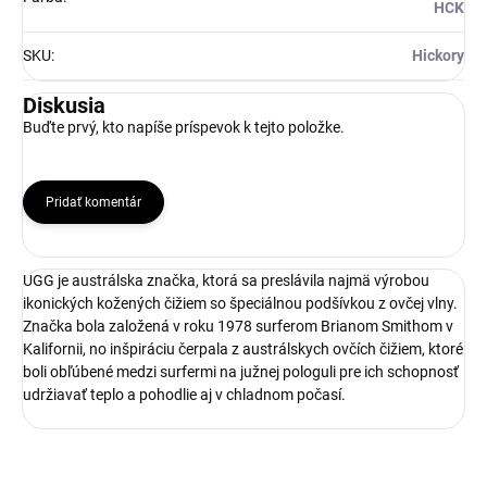
HCK
SKU
:
Hickory
Diskusia
Buďte prvý, kto napíše príspevok k tejto položke.
Pridať komentár
UGG je austrálska značka, ktorá sa preslávila najmä výrobou
ikonických kožených čižiem so špeciálnou podšívkou z ovčej vlny.
Značka bola založená v roku 1978 surferom Brianom Smithom v
Kalifornii, no inšpiráciu čerpala z austrálskych ovčích čižiem, ktoré
boli obľúbené medzi surfermi na južnej pologuli pre ich schopnosť
udržiavať teplo a pohodlie aj v chladnom počasí.