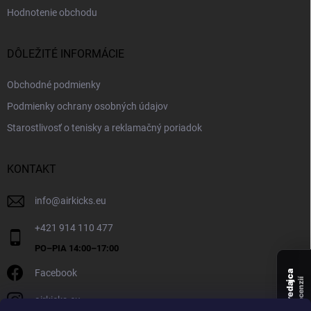
Hodnotenie obchodu
DÔLEŽITÉ INFORMÁCIE
Obchodné podmienky
Podmienky ochrany osobných údajov
Starostlivosť o tenisky a reklamačný poriadok
KONTAKT
info
@
airkicks.eu
+421 914 110 477
Facebook
Overený predajca
recenzií
airkicks.eu