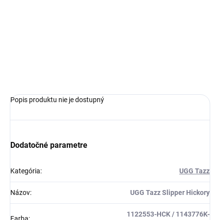
UGG
limitovaná edícia tenisiek
ikonické kožené čižmy
špeciálna podšívka z ovčej vlny
Ideálna veľkosť o čislo väčšia
Popis produktu nie je dostupný
Dodatočné parametre
Kategória
:
UGG Tazz
Názov
:
UGG Tazz Slipper Hickory
1122553-HCK / 1143776K-
Farba
: