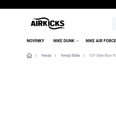
Prejsť
na
obsah
NOVINKY
NIKE DUNK
NIKE AIR FORC
Domov
Yeezy
Yeezy Slide
YZY Slide Blue Y
B
o
č
n
ý
p
a
n
e