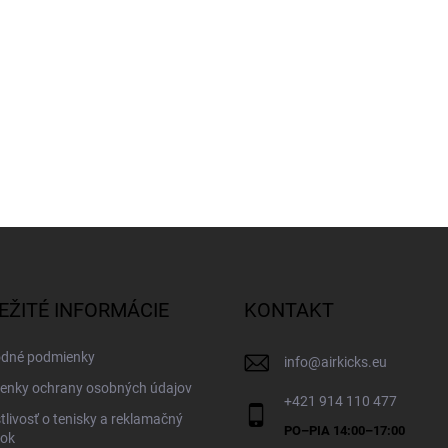
EŽITÉ INFORMÁCIE
KONTAKT
dné podmienky
info
@
airkicks.eu
enky ochrany osobných údajov
+421 914 110 477
tlivosť o tenisky a reklamačný
dok