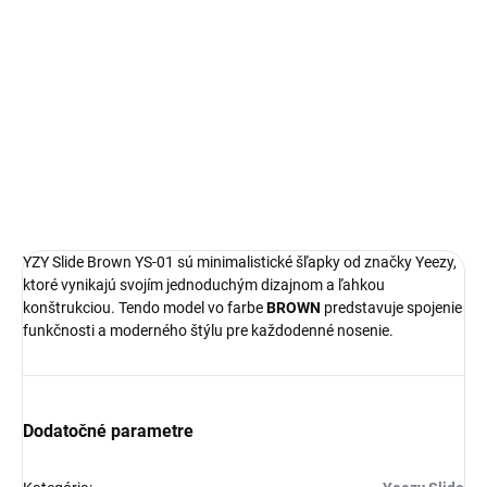
Yeezy Slide
Limitovaná edícia tenisiek
Technológia EVA foam
Pohodlná obuv pre každú príležitosť
Ideálna veľkosť o čislo väčšia
DETAILNÉ INFORMÁCIE
YZY Slide Brown YS-01 sú minimalistické šľapky od značky Yeezy,
ktoré vynikajú svojím jednoduchým dizajnom a ľahkou
konštrukciou. Tendo model vo farbe
BROWN
predstavuje spojenie
funkčnosti a moderného štýlu pre každodenné nosenie.
Dodatočné parametre