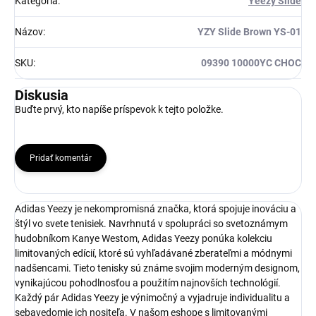
Kategória
:
Yeezy Slide
Názov
:
YZY Slide Brown YS-01
SKU
:
09390 10000YC CHOC
Diskusia
Buďte prvý, kto napíše príspevok k tejto položke.
Pridať komentár
Adidas Yeezy je nekompromisná značka, ktorá spojuje inováciu a
štýl vo svete tenisiek. Navrhnutá v spolupráci so svetoznámym
hudobníkom Kanye Westom, Adidas Yeezy ponúka kolekciu
limitovaných edícií, ktoré sú vyhľadávané zberateľmi a módnymi
nadšencami. Tieto tenisky sú známe svojim moderným designom,
vynikajúcou pohodlnosťou a použitím najnovších technológií.
Každý pár Adidas Yeezy je výnimočný a vyjadruje individualitu a
sebavedomie ich nositeľa. V našom eshope s limitovanými