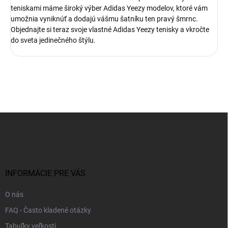
teniskami máme široký výber Adidas Yeezy modelov, ktoré vám
umožnia vyniknúť a dodajú vášmu šatníku ten pravý šmrnc.
Objednajte si teraz svoje vlastné Adidas Yeezy tenisky a vkročte
do sveta jedinečného štýlu.
Z
á
p
ä
t
i
INFORMÁCIE PRE VÁS
e
O nás
FAQ - Často kladené otázky
Tabuľky veľkostí