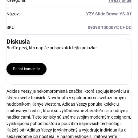
Kategória
:
Yeezy Slide
Názov
:
YZY Slide Brown YS-01
SKU
:
09390 10000YC CHOC
Diskusia
Buďte prvý, kto napíše príspevok k tejto položke.
Pridať komentár
Adidas Yeezy je nekompromisná značka, ktorá spojuje inováciu a
štýl vo svete tenisiek. Navrhnutá v spolupráci so svetoznámym
hudobníkom Kanye Westom, Adidas Yeezy ponúka kolekciu
limitovaných edícií, ktoré sú vyhľadávané zberateľmi a módnymi
nadšencami. Tieto tenisky sú známe svojim moderným designom,
vynikajúcou pohodlnosťou a použitím najnovších technológií.
Každý pár Adidas Yeezy je výnimočný a vyjadruje individualitu a
sebavedomie ich nositeľa. V našom eshope s limitovanými