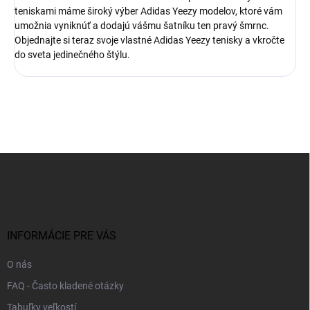
teniskami máme široký výber Adidas Yeezy modelov, ktoré vám
umožnia vyniknúť a dodajú vášmu šatníku ten pravý šmrnc.
Objednajte si teraz svoje vlastné Adidas Yeezy tenisky a vkročte
do sveta jedinečného štýlu.
Z
á
p
ä
t
i
INFORMÁCIE PRE VÁS
e
O nás
FAQ - Často kladené otázky
Tabuľky veľkostí