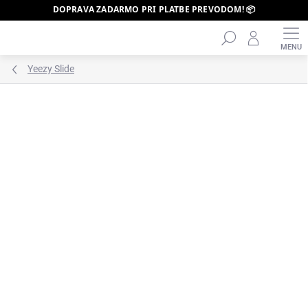
DOPRAVA ZADARMO PRI PLATBE PREVODOM! 📦
Hľadať
Prejsť
na
obsah
Yeezy Slide
ZNAČKA:
YEEZY