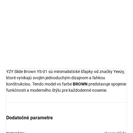
Yeezy Slide
Limitovaná edícia tenisiek
Technológia EVA foam
Pohodlná obuv pre každú príležitosť
Ideálna veľkosť o čislo väčšia
DETAILNÉ INFORMÁCIE
YZY Slide Brown YS-01 sú minimalistické šľapky od značky Yeezy,
ktoré vynikajú svojím jednoduchým dizajnom a ľahkou
konštrukciou. Tendo model vo farbe
BROWN
predstavuje spojenie
funkčnosti a moderného štýlu pre každodenné nosenie.
Dodatočné parametre