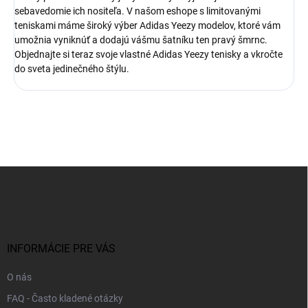
sebavedomie ich nositeľa. V našom eshope s limitovanými
teniskami máme široký výber Adidas Yeezy modelov, ktoré vám
umožnia vyniknúť a dodajú vášmu šatníku ten pravý šmrnc.
Objednajte si teraz svoje vlastné Adidas Yeezy tenisky a vkročte
do sveta jedinečného štýlu.
Z
á
p
ä
t
i
INFORMÁCIE PRE VÁS
e
O nás
FAQ - Často kladené otázky