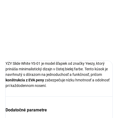
Yeezy Slide
Limitovaná edícia tenisiek
Technológia EVA foam
Pohodlná obuv pre každú príležitosť
Ideálna veľkosť o čislo väčšia
DETAILNÉ INFORMÁCIE
YZY Slide White YS-01 je model šľapiek od značky Yeezy, ktorý
prináša minimalistický dizajn v čistej bielej farbe. Tento kúsok je
navrhnutý s dôrazom na jednoduchosť a funkčnosť, pričom
konštrukcia z EVA peny
zabezpečuje nízku hmotnosť a odolnosť
pri každodennom nosení.
Dodatočné parametre