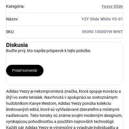
Kategória
:
Yeezy Slide
Názov
:
YZY Slide White YS-01
SKU
:
09390 10000YW WHIT
Diskusia
Buďte prvý, kto napíše príspevok k tejto položke.
Pridať komentár
Adidas Yeezy je nekompromisná značka, ktorá spojuje inováciu a
štýl vo svete tenisiek. Navrhnutá v spolupráci so svetoznámym
hudobníkom Kanye Westom, Adidas Yeezy ponúka kolekciu
limitovaných edícií, ktoré sú vyhľadávané zberateľmi a módnymi
nadšencami. Tieto tenisky sú známe svojim moderným designom,
vynikajúcou pohodlnosťou a použitím najnovších technológií.
Každý pár Adidas Yeezy je výnimočný a vyjadruje individualitu a