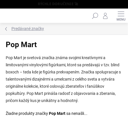
RÝCHLE DORUČENIE 🚀
Hľadať
Prejsť
na
obsah
Predávané značky
Pop Mart
Pop Mart je svetová značka známa svojimi kreatívnymi a
limitovanými vinylovými figúrkami, ktoré sa predávajú v tzv. blind
boxoch – teda kde je figúrka prekvapením. Značka spolupracuje s
talentovanými dizajnérmi a umelcami z celého sveta a vytvára
originálne kolekcie, ktoré oslovujú zberateľov i fanúšikov
popkultúry. Pop Mart prináša radosť z objavovania a zberania,
pričom každý kus je unikátny a hodnotný.
Žiadne produkty značky
Pop Mart
sa nenašli...